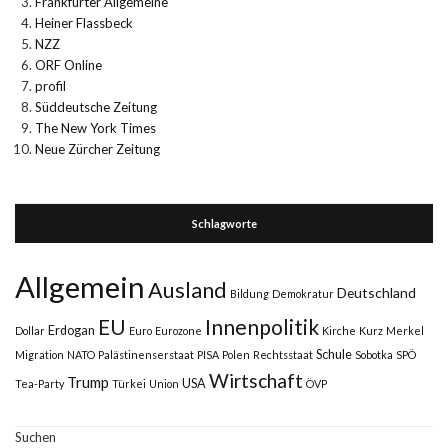
Frankfurter Allgemeine
Heiner Flassbeck
NZZ
ORF Online
profil
Süddeutsche Zeitung
The New York Times
Neue Zürcher Zeitung
Schlagworte
Allgemein
Ausland
Deutschland
Bildung
Demokratur
Innenpolitik
EU
Erdogan
Dollar
Euro
Eurozone
Kirche
Kurz
Merkel
Schule
Migration
NATO
Palästinenserstaat
PISA
Polen
Rechtsstaat
Sobotka
SPÖ
Wirtschaft
Trump
USA
Tea-Party
Türkei
Union
ÖVP
Suchen