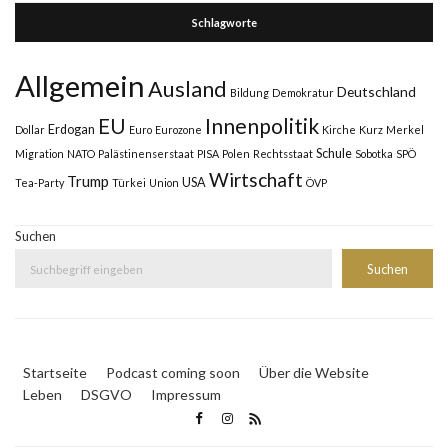
Schlagworte
Allgemein
Ausland
Deutschland
Bildung
Demokratur
Innenpolitik
EU
Erdogan
Dollar
Euro
Eurozone
Kirche
Kurz
Merkel
Schule
Migration
NATO
Palästinenserstaat
PISA
Polen
Rechtsstaat
Sobotka
SPÖ
Wirtschaft
Trump
USA
Tea-Party
Türkei
Union
ÖVP
Suchen
Suchen
Startseite
Podcast coming soon
Über die Website
Leben
DSGVO
Impressum