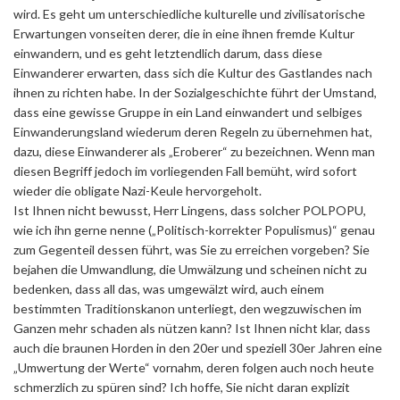
wird. Es geht um unterschiedliche kulturelle und zivilisatorische
Erwartungen vonseiten derer, die in eine ihnen fremde Kultur
einwandern, und es geht letztendlich darum, dass diese
Einwanderer erwarten, dass sich die Kultur des Gastlandes nach
ihnen zu richten habe. In der Sozialgeschichte führt der Umstand,
dass eine gewisse Gruppe in ein Land einwandert und selbiges
Einwanderungsland wiederum deren Regeln zu übernehmen hat,
dazu, diese Einwanderer als „Eroberer“ zu bezeichnen. Wenn man
diesen Begriff jedoch im vorliegenden Fall bemüht, wird sofort
wieder die obligate Nazi-Keule hervorgeholt.
Ist Ihnen nicht bewusst, Herr Lingens, dass solcher POLPOPU,
wie ich ihn gerne nenne („Politisch-korrekter Populismus)“ genau
zum Gegenteil dessen führt, was Sie zu erreichen vorgeben? Sie
bejahen die Umwandlung, die Umwälzung und scheinen nicht zu
bedenken, dass all das, was umgewälzt wird, auch einem
bestimmten Traditionskanon unterliegt, den wegzuwischen im
Ganzen mehr schaden als nützen kann? Ist Ihnen nicht klar, dass
auch die braunen Horden in den 20er und speziell 30er Jahren eine
„Umwertung der Werte“ vornahm, deren folgen auch noch heute
schmerzlich zu spüren sind? Ich hoffe, Sie nicht daran explizit