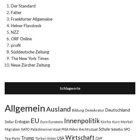
Der Standard
Falter
Frankfurter Allgemeine
Heiner Flassbeck
NZZ
ORF Online
profil
Süddeutsche Zeitung
The New York Times
Neue Zürcher Zeitung
Schlagworte
Allgemein
Ausland
Deutschland
Bildung
Demokratur
Innenpolitik
EU
Erdogan
Dollar
Euro
Eurozone
Kirche
Kurz
Merkel
Schule
Migration
NATO
Palästinenserstaat
PISA
Polen
Rechtsstaat
Sobotka
SPÖ
Wirtschaft
Trump
USA
Tea-Party
Türkei
Union
ÖVP