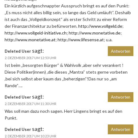
Ein kürzlich aufgeschnappter Ausspruch bringt es auf den Punkt:
„Es muss nicht alles billig sein, so lange das Geld umläuft“. Deshalb
ist auch das „Vollgeldkonzept“ als erster Schritt zu einer Reform
der Finanzarchitektur zu befürworten.
http://www.vollgeld.de
;
http://www.vollgeld-initiative.ch
;
http://www.monetative.de
;
http://www.monetative.at
;
http://www.lifesense.at
; u.a.
sagt:
Deleted User
Antworten
2. DEZEMBER 2017 UM 12:53 UHR
Ist beim „besorgten Bürger“ & Wahlvolk ,aber sehr verankert !
Diese Politiker(innen) ,die dieses „Mantra“ stets gerne vorbeten
,bei sich selbst aber kaum das „beherzigen“!Das nur so „am
Rande“….
sagt:
Deleted User
Antworten
2. DEZEMBER 2017 UM 11:30 UHR
Was soll man dazu noch sagen. Herr Lingens bringt es auf den
Punkt.
sagt:
Deleted User
Antworten
2. DEZEMBER 2017 UM 10:23 UHR