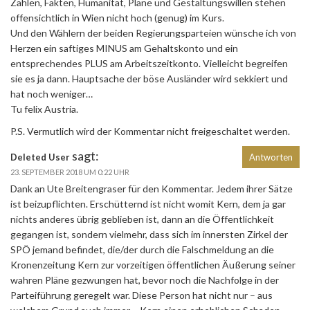
Zahlen, Fakten, Humanität, Pläne und Gestaltungswillen stehen
offensichtlich in Wien nicht hoch (genug) im Kurs.
Und den Wählern der beiden Regierungsparteien wünsche ich von
Herzen ein saftiges MINUS am Gehaltskonto und ein
entsprechendes PLUS am Arbeitszeitkonto. Vielleicht begreifen
sie es ja dann. Hauptsache der böse Ausländer wird sekkiert und
hat noch weniger…
Tu felix Austria.
P.S. Vermutlich wird der Kommentar nicht freigeschaltet werden.
sagt:
Deleted User
Antworten
23. SEPTEMBER 2018 UM 0:22 UHR
Dank an Ute Breitengraser für den Kommentar. Jedem ihrer Sätze
ist beizupflichten. Erschütternd ist nicht womit Kern, dem ja gar
nichts anderes übrig geblieben ist, dann an die Öffentlichkeit
gegangen ist, sondern vielmehr, dass sich im innersten Zirkel der
SPÖ jemand befindet, die/der durch die Falschmeldung an die
Kronenzeitung Kern zur vorzeitigen öffentlichen Äußerung seiner
wahren Pläne gezwungen hat, bevor noch die Nachfolge in der
Parteiführung geregelt war. Diese Person hat nicht nur – aus