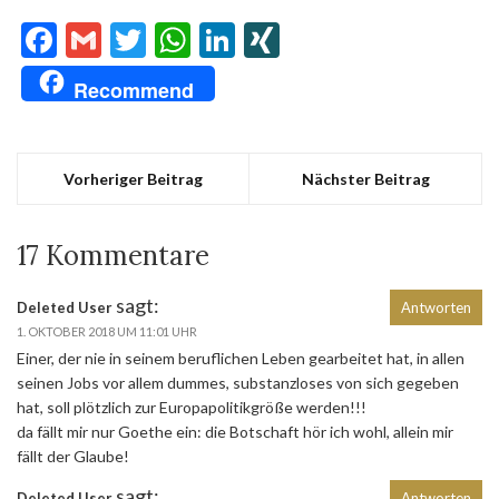
Facebook
Gmail
Twitter
WhatsApp
LinkedIn
XING
Recommend
Vorheriger Beitrag
Nächster Beitrag
17 Kommentare
sagt:
Deleted User
Antworten
1. OKTOBER 2018 UM 11:01 UHR
Einer, der nie in seinem beruflichen Leben gearbeitet hat, in allen
seinen Jobs vor allem dummes, substanzloses von sich gegeben
hat, soll plötzlich zur Europapolitikgröße werden!!!
da fällt mir nur Goethe ein: die Botschaft hör ich wohl, allein mir
fällt der Glaube!
sagt:
Deleted User
Antworten