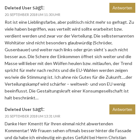
sagt:
Deleted User
Antworten
20. SEPTEMBER 2018 UM 11:30 UHR
Rot ist eine Lieblingsfarbe, aber politisch nicht mehr so gefragt. Zu
viele haben begriffen, was verteilt wird sollte erarbeitet bzw.
verdient werden und zwar vor der Verteilung. Die selbsternannten
Wohltäter sind nicht besonders glaubwürdig (Schröder,
Gusenbauer) und weiter nach links oder grün sieht´s auch nicht
besser aus. Die Schere der Einkommen öffnet sich weiter und die
Masse will lieber mit den Wölfen heulen bzw. mitlaufen, der Trend
spricht für mehr nach rechts und die EU-Wahlen werden zeigen
wo/wie die Stimmung ist. Ich ahne nix Gutes für die Zukunft….der
Verteilungskampf wird schärfer – weltweit- und von EU wenig
beeinflusst. Die Gestaltungskraft einer Konsumgesellschaft ist
halt beschränkt…
sagt:
Deleted User
Antworten
20. SEPTEMBER 2018 UM 13:31 UHR
Danke Herr Kmentt für Ihren einmal nicht abwertenden
Kommentar! Wir Frauen sehen oftmals besser hinter die Fassade
und da habe ich eindeutig ein gutes Gefühl bei Herrn Christian