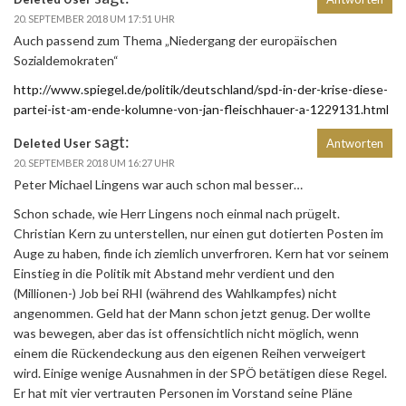
20. SEPTEMBER 2018 UM 17:51 UHR
Auch passend zum Thema „Niedergang der europäischen
Sozialdemokraten“
http://www.spiegel.de/politik/deutschland/spd-in-der-krise-diese-
partei-ist-am-ende-kolumne-von-jan-fleischhauer-a-1229131.html
sagt:
Deleted User
Antworten
20. SEPTEMBER 2018 UM 16:27 UHR
Peter Michael Lingens war auch schon mal besser…
Schon schade, wie Herr Lingens noch einmal nach prügelt.
Christian Kern zu unterstellen, nur einen gut dotierten Posten im
Auge zu haben, finde ich ziemlich unverfroren. Kern hat vor seinem
Einstieg in die Politik mit Abstand mehr verdient und den
(Millionen-) Job bei RHI (während des Wahlkampfes) nicht
angenommen. Geld hat der Mann schon jetzt genug. Der wollte
was bewegen, aber das ist offensichtlich nicht möglich, wenn
einem die Rückendeckung aus den eigenen Reihen verweigert
wird. Einige wenige Ausnahmen in der SPÖ betätigen diese Regel.
Er hat mit vier vertrauten Personen im Vorstand seine Pläne