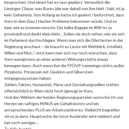
besprochen. Und eine/r hat es raus geplärrt. Vermutlich die
Liesinger Clique; was Bures (die war dabei) von ihm hielt / hält, ist ja
kein Geheimnis. Von Anfang an hatte ich geahnt / befürchtet, dass
Kern in dem (Sau-) Haufen Probleme bekommen würde. Und es
kam, wie es kommen musste. Die halbe Bagage im #NR ist zu
provinziell und denkt klein klein… Sollen sie doch sehen, wie sie sich
im Parlament durchschlagen. Wenn man sich die Dilettanten in der
Regierung anschaut – da braucht es Leute mit Weitblick, Intellekt,
Willen und Mut..! Jetzt kann man sich nur noch wünschen, dass
Kern wenigstens an einer anderen Wirkungsstätte etwas
bewegen kann. Auch wenn ihm die FPÖVP-Lemminge nichts außer
Pizzabote, Prinzessin mit Glaskinn und Silberstein
entgegenzusetzen haben.
Zahlen, Fakten, Humanität, Pläne und Gestaltungswillen stehen
offensichtlich in Wien nicht hoch (genug) im Kurs.
Und den Wählern der beiden Regierungsparteien wünsche ich von
Herzen ein saftiges MINUS am Gehaltskonto und ein
entsprechendes PLUS am Arbeitszeitkonto. Vielleicht begreifen
sie es ja dann. Hauptsache der böse Ausländer wird sekkiert und
hat noch weniger…
Tu felix Austria.