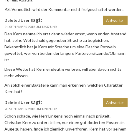
P.S. Vermutlich wird der Kommentar nicht freigeschaltet werden.
sagt:
Deleted User
Antworten
21. SEPTEMBER 2018 UM 16:37 UHR
Den Kern nehme ich erst dann wieder ernst, wenn er den Anstand
hat, seine Wettschuld gegenüber Strache zu begleichen.
Bekanntlich hat ja Kern mit Strache um eine Flasche Rotwein
gewettet, wer von beiden der längere Parteivorsitzende/Obmann
ist.
Diese Wette hat Kern eindeutig verloren, will aber davon nichts
mehr wissen.
An solch einer Bagatelle kann man erkennen, welchen Charakter
Kern hat!
sagt:
Deleted User
Antworten
20. SEPTEMBER 2018 UM 16:09 UHR
Schon schade, wie Herr Lingens noch einmal nach prügelt.
Christian Kern zu unterstellen, nur einen gut dotierten Posten im
Auge zu haben, finde ich ziemlich unverfroren. Kern hat vor seinem