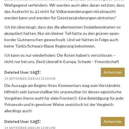
Weltgegend verhindern. Wir werden auch alles daran setzten, dass
das Asylrecht (u. ä.) nicht für Völkerwanderungen missbraucht
werden kann und werden für Gesetzesänderungen eintreten.“
Ich bin überzeugt, dass das die allermeisten Sozialdemokraten so
akzeptiert hätten. Nur ein kleiner Teil hätte zu den grünen open-
border Gutmenschen gewechselt. Und wir hätten in Folge auch
keine Türkis/Schwarz-Blaue Regierung bekommen.
Ich kann es nur wiederholen: Die Roten haben’s verschissen –
nicht nur bei uns, (fast) überall in Europa. Schade – Freundschaft
sagt:
Deleted User
Antworten
19. SEPTEMBER 2018 UM 13:10 UHR
Die Aussage am Beginn Ihres Kommentars mag zum Verständnis
hilfreich sein (unvorstellbar bis unzumutbar ist dieses egoistische
Vorgehen Kerns wohl für viele Fronten!)- Eine Beleidigung für jede
Prinzessin und in gewisser Weise sexistisch ist der Vergleich
allerdings auch!
sagt:
Deleted User
Antworten
19. SEPTEMBER 2018 UM 13:09 UHR