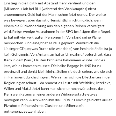
Einstieg in die Politik mit Abstand mehr verdient und den
(Millionen-) Job bei RHI (während des Wahlkampfes) nicht
angenommen. Geld hat der Mann schon jetzt genug. Der wollte
was bewegen, aber das ist offensichtlich nicht möglich, wenn
einem die Rückendeckung aus den eigenen Reihen verweigert
wird. Einige wenige Ausnahmen in der SPÖ betätigen diese Regel.
Er hat mit vier vertrauten Personen im Vorstand seine Pläne
besprochen. Und eine/r hat es raus geplärrt. Vermutlich die
Liesinger Clique; was Bures (die war dabei) von ihm hielt / hält, ist ja
kein Geheimnis. Von Anfang an hatte ich geahnt / befürchtet, dass
Kern in dem (Sau-) Haufen Probleme bekommen würde. Und es
kam, wie es kommen musste. Die halbe Bagage im #NR ist zu
provinziell und denkt klein klein… Sollen sie doch sehen, wie sie sich
im Parlament durchschlagen. Wenn man sich die Dilettanten in der
Regierung anschaut – da braucht es Leute mit Weitblick, Intellekt,
Willen und Mut..! Jetzt kann man sich nur noch wünschen, dass
Kern wenigstens an einer anderen Wirkungsstätte etwas
bewegen kann. Auch wenn ihm die FPÖVP-Lemminge nichts außer
Pizzabote, Prinzessin mit Glaskinn und Silberstein
entgegenzusetzen haben.