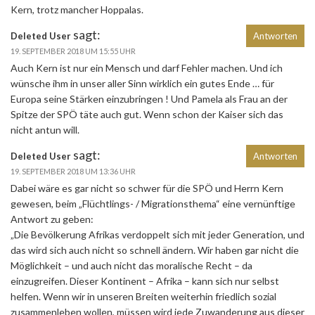
Kern, trotz mancher Hoppalas.
sagt:
Deleted User
Antworten
19. SEPTEMBER 2018 UM 15:55 UHR
Auch Kern ist nur ein Mensch und darf Fehler machen. Und ich
wünsche ihm in unser aller Sinn wirklich ein gutes Ende … für
Europa seine Stärken einzubringen ! Und Pamela als Frau an der
Spitze der SPÖ täte auch gut. Wenn schon der Kaiser sich das
nicht antun will.
sagt:
Deleted User
Antworten
19. SEPTEMBER 2018 UM 13:36 UHR
Dabei wäre es gar nicht so schwer für die SPÖ und Herrn Kern
gewesen, beim „Flüchtlings- / Migrationsthema“ eine vernünftige
Antwort zu geben:
„Die Bevölkerung Afrikas verdoppelt sich mit jeder Generation, und
das wird sich auch nicht so schnell ändern. Wir haben gar nicht die
Möglichkeit – und auch nicht das moralische Recht – da
einzugreifen. Dieser Kontinent – Afrika – kann sich nur selbst
helfen. Wenn wir in unseren Breiten weiterhin friedlich sozial
zusammenleben wollen, müssen wird jede Zuwanderung aus dieser