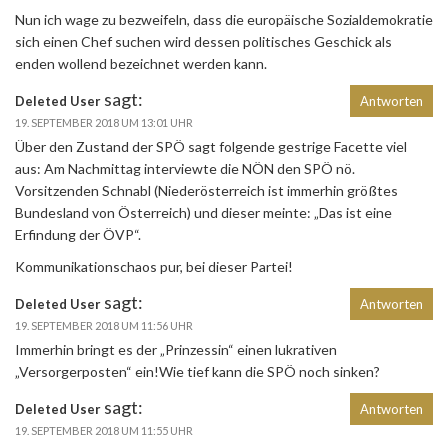
Nun ich wage zu bezweifeln, dass die europäische Sozialdemokratie
sich einen Chef suchen wird dessen politisches Geschick als
enden wollend bezeichnet werden kann.
sagt:
Deleted User
Antworten
19. SEPTEMBER 2018 UM 13:01 UHR
Über den Zustand der SPÖ sagt folgende gestrige Facette viel
aus: Am Nachmittag interviewte die NÖN den SPÖ nö.
Vorsitzenden Schnabl (Niederösterreich ist immerhin größtes
Bundesland von Österreich) und dieser meinte: „Das ist eine
Erfindung der ÖVP“.
Kommunikationschaos pur, bei dieser Partei!
sagt:
Deleted User
Antworten
19. SEPTEMBER 2018 UM 11:56 UHR
Immerhin bringt es der „Prinzessin“ einen lukrativen
„Versorgerposten“ ein!Wie tief kann die SPÖ noch sinken?
sagt:
Deleted User
Antworten
19. SEPTEMBER 2018 UM 11:55 UHR