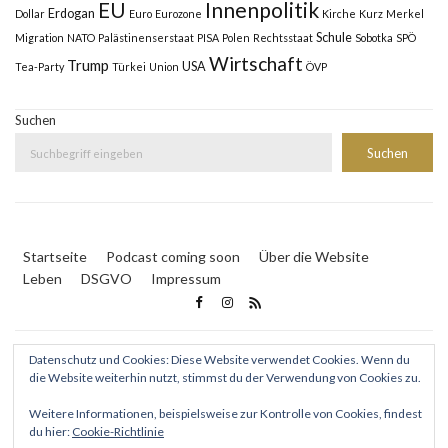
Innenpolitik
EU
Erdogan
Dollar
Euro
Eurozone
Kirche
Kurz
Merkel
Schule
Migration
NATO
Palästinenserstaat
PISA
Polen
Rechtsstaat
Sobotka
SPÖ
Wirtschaft
Trump
USA
Tea-Party
Türkei
Union
ÖVP
Suchen
Suchen
Startseite
Podcast coming soon
Über die Website
Leben
DSGVO
Impressum
Datenschutz und Cookies: Diese Website verwendet Cookies. Wenn du
die Website weiterhin nutzt, stimmst du der Verwendung von Cookies zu.
Weitere Informationen, beispielsweise zur Kontrolle von Cookies, findest
© 2024 www.Lingens.online - Peter Michael Lingens
|
du hier:
Cookie-Richtlinie
Webmaster: Philivision GmbH
|
Inserate: ad2book media