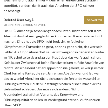
welchem Grund auch immer – Kern einen erheblichen Schaden
zugefügt, sondern damit auch das Ansehen der SPÖ schwer
beschädigt.
sagt:
Deleted User
Antworten
20. SEPTEMBER 2018 UM 13:29 UHR
Die SPÖ dümpelt ja schon länger nach unten, nicht erst seit Kern.
Aber mit ihm hat man geglaubt, er könnte den Karren wieder flott
machen. Eines hat die SPÖ nicht bedacht, er ist keine
Kämpfernatur. Entweder es geht, oder es geht nicht, das war sein
Fehler. Als Oppositionschef saß er schweigend in der ersten Reihe
im NR, schüttelte ab und zu den Kopf, aber das war´s auch schon.
Kein lauter Zwischenruf, keine Richtigstellung auf die Anwürfe von
rechts. Anscheinend hat er Opposition nie gelernt, er war ja immer
Chef. Für eine Partei, die seit Jahren am Abstieg war und ist, war
das zu wenig! Aber, hier rächt sich auch die fehlende Auswahl an
Führungskräften. Bei den Bestzungen haben bisher immer viel zu
viele mitentschieden. Das muss sich ändern. Nicht
Freunderlwirtschaft hat Vorrang, das Know-How und
Führungsqualitäten sollen im Vordergrund stehen. Auf zu neuen
Ufern SPÖ!