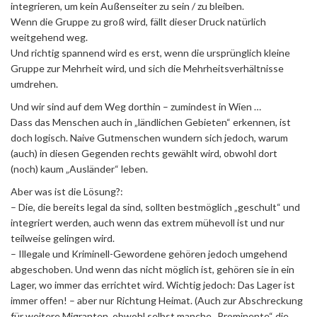
integrieren, um kein Außenseiter zu sein / zu bleiben.
Wenn die Gruppe zu groß wird, fällt dieser Druck natürlich
weitgehend weg.
Und richtig spannend wird es erst, wenn die ursprünglich kleine
Gruppe zur Mehrheit wird, und sich die Mehrheitsverhältnisse
umdrehen.
Und wir sind auf dem Weg dorthin – zumindest in Wien …
Dass das Menschen auch in „ländlichen Gebieten“ erkennen, ist
doch logisch. Naive Gutmenschen wundern sich jedoch, warum
(auch) in diesen Gegenden rechts gewählt wird, obwohl dort
(noch) kaum „Ausländer“ leben.
Aber was ist die Lösung?:
– Die, die bereits legal da sind, sollten bestmöglich „geschult“ und
integriert werden, auch wenn das extrem mühevoll ist und nur
teilweise gelingen wird.
– Illegale und Kriminell-Gewordene gehören jedoch umgehend
abgeschoben. Und wenn das nicht möglich ist, gehören sie in ein
Lager, wo immer das errichtet wird. Wichtig jedoch: Das Lager ist
immer offen! – aber nur Richtung Heimat. (Auch zur Abschreckung
für weitere Migranten, obwohl selbst manche „Prominente“ die