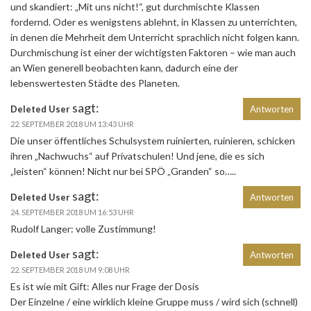
und skandiert: „Mit uns nicht!“, gut durchmischte Klassen
fordernd. Oder es wenigstens ablehnt, in Klassen zu unterrichten,
in denen die Mehrheit dem Unterricht sprachlich nicht folgen kann.
Durchmischung ist einer der wichtigsten Faktoren – wie man auch
an Wien generell beobachten kann, dadurch eine der
lebenswertesten Städte des Planeten.
sagt:
Deleted User
Antworten
22. SEPTEMBER 2018 UM 13:43 UHR
Die unser öffentliches Schulsystem ruinierten, ruinieren, schicken
ihren „Nachwuchs“ auf Privatschulen! Und jene, die es sich
„leisten“ können! Nicht nur bei SPÖ „Granden“ so…..
sagt:
Deleted User
Antworten
24. SEPTEMBER 2018 UM 16:53 UHR
Rudolf Langer: volle Zustimmung!
sagt:
Deleted User
Antworten
22. SEPTEMBER 2018 UM 9:08 UHR
Es ist wie mit Gift: Alles nur Frage der Dosis
Der Einzelne / eine wirklich kleine Gruppe muss / wird sich (schnell)