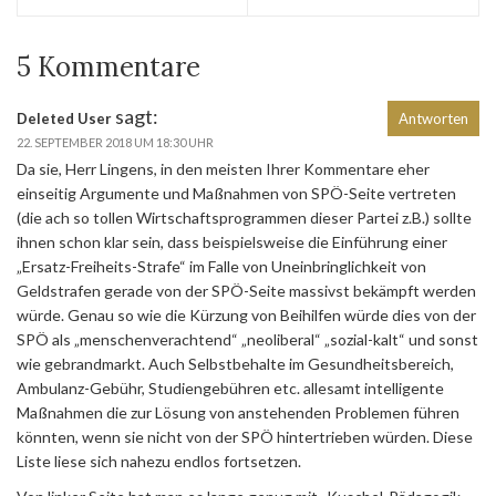
5 Kommentare
sagt:
Deleted User
Antworten
22. SEPTEMBER 2018 UM 18:30 UHR
Da sie, Herr Lingens, in den meisten Ihrer Kommentare eher
einseitig Argumente und Maßnahmen von SPÖ-Seite vertreten
(die ach so tollen Wirtschaftsprogrammen dieser Partei z.B.) sollte
ihnen schon klar sein, dass beispielsweise die Einführung einer
„Ersatz-Freiheits-Strafe“ im Falle von Uneinbringlichkeit von
Geldstrafen gerade von der SPÖ-Seite massivst bekämpft werden
würde. Genau so wie die Kürzung von Beihilfen würde dies von der
SPÖ als „menschenverachtend“ „neoliberal“ „sozial-kalt“ und sonst
wie gebrandmarkt. Auch Selbstbehalte im Gesundheitsbereich,
Ambulanz-Gebühr, Studiengebühren etc. allesamt intelligente
Maßnahmen die zur Lösung von anstehenden Problemen führen
könnten, wenn sie nicht von der SPÖ hintertrieben würden. Diese
Liste liese sich nahezu endlos fortsetzen.