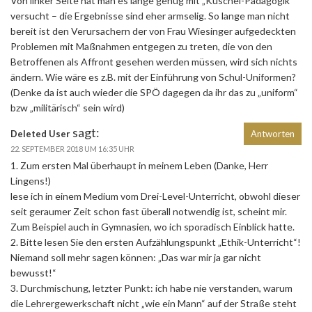
Von linker Seite hat man es lange genug mit „Kuschel-Pädagogik
versucht – die Ergebnisse sind eher armselig. So lange man nicht
bereit ist den Verursachern der von Frau Wiesinger aufgedeckten
Problemen mit Maßnahmen entgegen zu treten, die von den
Betroffenen als Affront gesehen werden müssen, wird sich nichts
ändern. Wie wäre es z.B. mit der Einführung von Schul-Uniformen?
(Denke da ist auch wieder die SPÖ dagegen da ihr das zu „uniform“
bzw „militärisch“ sein wird)
sagt:
Deleted User
Antworten
22. SEPTEMBER 2018 UM 16:35 UHR
1. Zum ersten Mal überhaupt in meinem Leben (Danke, Herr
Lingens!)
lese ich in einem Medium vom Drei-Level-Unterricht, obwohl dieser
seit geraumer Zeit schon fast überall notwendig ist, scheint mir.
Zum Beispiel auch in Gymnasien, wo ich sporadisch Einblick hatte.
2. Bitte lesen Sie den ersten Aufzählungspunkt „Ethik-Unterricht“!
Niemand soll mehr sagen können: „Das war mir ja gar nicht
bewusst!“
3. Durchmischung, letzter Punkt: ich habe nie verstanden, warum
die Lehrergewerkschaft nicht „wie ein Mann“ auf der Straße steht