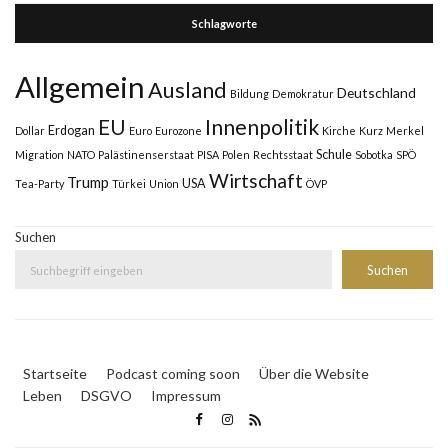
Schlagworte
Allgemein
Ausland
Deutschland
Bildung
Demokratur
Innenpolitik
EU
Erdogan
Dollar
Euro
Eurozone
Kirche
Kurz
Merkel
Schule
Migration
NATO
Palästinenserstaat
PISA
Polen
Rechtsstaat
Sobotka
SPÖ
Wirtschaft
Trump
USA
Tea-Party
Türkei
Union
ÖVP
Suchen
Suchen
Startseite
Podcast coming soon
Über die Website
Leben
DSGVO
Impressum