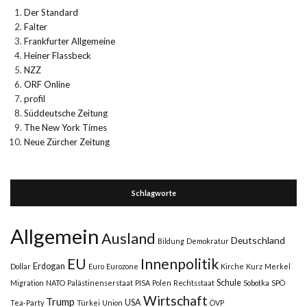
Der Standard
Falter
Frankfurter Allgemeine
Heiner Flassbeck
NZZ
ORF Online
profil
Süddeutsche Zeitung
The New York Times
Neue Zürcher Zeitung
Schlagworte
Allgemein
Ausland
Deutschland
Bildung
Demokratur
Innenpolitik
EU
Erdogan
Dollar
Euro
Eurozone
Kirche
Kurz
Merkel
Schule
Migration
NATO
Palästinenserstaat
PISA
Polen
Rechtsstaat
Sobotka
SPÖ
Wirtschaft
Trump
USA
Tea-Party
Türkei
Union
ÖVP