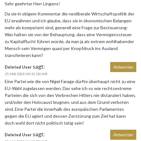
Sehr geehrter Herr Lingens!
Da sie in obigem Kommentar die neoliberale Wirtschaftspolitik der
EU erwähnen und ich glaube, dass sie in ökonomischen Belangen
mehr als kompetent sind, generell eine Frage zur Besteuerung:
Was halten sie von der Behauptung, dass eine Vermögenssteuer
zu Kapitalflucht führen würde, da man ja als extrem wohlhabender
Mensch sein Vermögen quasi per Knopfdruck ins Ausland
transferieren kann?
sagt:
Deleted User
Antworten
25. MAI 2019 UM 21:18 UHR
Eine Partei wie die von Nigel Farage dürfte überhaupt nicht zu eine
EU-Wahl zugelassen werden. Das sehe ich so wie rechtsextreme
Parteien die sich von den Verbrechen Hitlers nie distanziert haben,
und/oder den Holocaust leugnen, und aus dem Grund verboten
sind. Eine Partei die innerhalb des europäischen Parlamentes
gegen die EU agiert und dessen Zerstörung zum Ziel hat kann
doch wohl dort nicht politisch tätig sein!
sagt:
Deleted User
Antworten