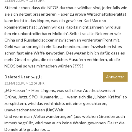
25. MAI 2019 UM 12:33 UHR
Stimmt schon, dass die NEOS durchaus wählbar sind, jedenfalls wie
sie sich derzeit präsentieren – aber zu große Wirtschaftsliberalität
kann leicht in das kippen, was ein gewisser Karl Marx so
kommentiert hat : „Wenn wir das Kapital nicht zähmen, wird aus
ihm ein unkontrollierbarer Molloch“. Selbst so alte Bekenner wie
China und Russland zocken inzwischen an vorderster Front mit.
Geld war ursprünglich ein Tauschmedium, aber inzwischen ist es
schon fast eine Waffe geworden. Deswegen bin ich dafür, dass es
mehr Gesetze gibt, die ein solches Ausufern verhindern, ob die
NEOS bei so was mitmachen würden ??????
sagt:
Deleted User
Antworten
25. MAI 2019 UM 12:09 UHR
„EU-Hasser“ – Herr Lingens, was soll diese Ausdrucksweise?
Grüne, Jetzt, SPÖ, Kummerln, … – wenn sich die „Linken-Kräfte“ so
zersplittern, wird das wohl nichts mit einer gerechteren,
umweltschonenderen (Um)Welt.
Und wenn man „Völkerwanderungen“ (aus welchen Gründen auch
immer) begrüßt, wird man auch keine Wahlen gewinnen. Da ist die
Demokratie gnadenlos …