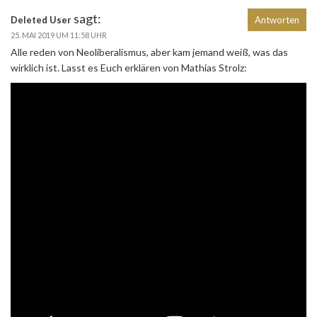
sagt:
Deleted User
Antworten
25. MAI 2019 UM 11:58 UHR
Alle reden von Neoliberalismus, aber kam jemand weiß, was das
wirklich ist. Lasst es Euch erklären von Mathias Strolz: