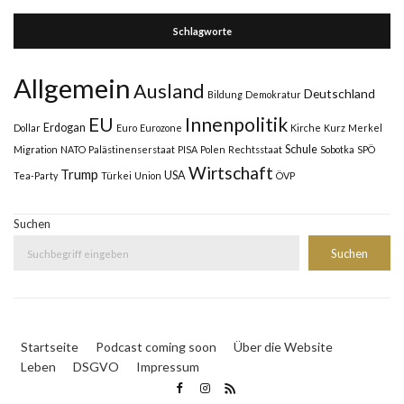
Schlagworte
Allgemein
Ausland
Deutschland
Bildung
Demokratur
Innenpolitik
EU
Erdogan
Dollar
Euro
Eurozone
Kirche
Kurz
Merkel
Schule
Migration
NATO
Palästinenserstaat
PISA
Polen
Rechtsstaat
Sobotka
SPÖ
Wirtschaft
Trump
USA
Tea-Party
Türkei
Union
ÖVP
Suchen
Suchen
Startseite
Podcast coming soon
Über die Website
Leben
DSGVO
Impressum