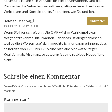
herum und lassen sich von vorn bis hinten verwöhnen. Und die
Plaudertasche Sebastian wickelt sie großsprecherisch mit seinen
Weltreisen und Kontakten ein. Eben einer, wie Du und Ich.
sagt:
Deleted User
Antworten
15. JUNI 2019 UM 17:18 UHR
Wenn Sie hier schreiben: „Die ÖVP wird im Wahlkampf zwar
fortgesetzt vor rot- blau warnen – aber das ist ausgeschlossen,
weil es die SPÖ zerrisse“ dann möchte ich nur daran erinnern, dass
es bereits von 1983 bis 1986 eine rotblaue Sinowatz/Steger
Koalition gab. Also ganz so abwegig ist eine rotblaue Neuauflage
nicht!
Schreibe einen Kommentar
Deine E-Mail-Adresse wird nicht veröffentlicht.
Erforderliche Felder sind mit
*
markiert
Kommentar
*