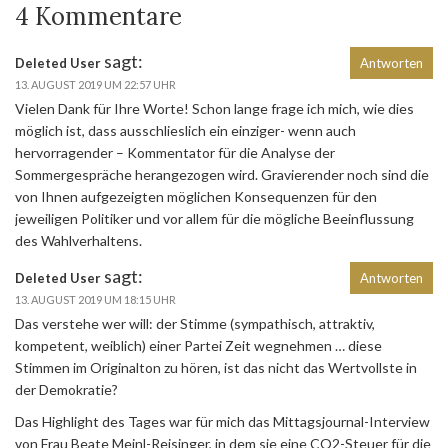
4 Kommentare
sagt:
Deleted User
Antworten
13. AUGUST 2019 UM 22:57 UHR
Vielen Dank für Ihre Worte! Schon lange frage ich mich, wie dies
möglich ist, dass ausschlieslich ein einziger- wenn auch
hervorragender – Kommentator für die Analyse der
Sommergespräche herangezogen wird. Gravierender noch sind die
von Ihnen aufgezeigten möglichen Konsequenzen für den
jeweiligen Politiker und vor allem für die mögliche Beeinflussung
des Wahlverhaltens.
sagt:
Deleted User
Antworten
13. AUGUST 2019 UM 18:15 UHR
Das verstehe wer will: der Stimme (sympathisch, attraktiv,
kompetent, weiblich) einer Partei Zeit wegnehmen … diese
Stimmen im Originalton zu hören, ist das nicht das Wertvollste in
der Demokratie?
Das Highlight des Tages war für mich das Mittagsjournal-Interview
von Frau Beate Meinl-Reisinger, in dem sie eine CO2-Steuer für die