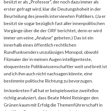
besitzt er als „Professor“, der noch dazu immer als
erster gefragt wird, klar die Deutungshoheit in der
Beurteilung des jeweils interviewten Politikers. (Ja er
besitzt sie sogar bezüglich fast aller innenpolitischen
Vorgänge über die der ORF berichtet, denn er wird
immer um seine „Analyse“ gebeten.) Das ist ein
innerhalb eines öffentlich rechtlichen
Rundfunksenders unzulässiges Monopol, obwohl
Filzmaier der in meinen Augen intelligenteste,
eloquenteste Politikwissenschaftler weit und breit ist
und ich ihm auch nicht nachsagen könnte, eine
bestimmte politische Richtung zu bevorzugen.
Im konkreten Fall hat er beispielsweise zweifellos
richtig analysiert, dass Beate Meinl Reisinger den
Grünen kaum mit Erfolg die Themenführerschaft in