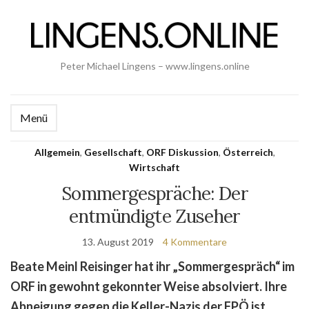
Peter Michael Lingens – www.lingens.online
Menü
Allgemein
,
Gesellschaft
,
ORF Diskussion
,
Österreich
,
Wirtschaft
Sommergespräche: Der
entmündigte Zuseher
13. August 2019
4 Kommentare
Beate Meinl Reisinger hat ihr „Sommergespräch“ im
ORF in gewohnt gekonnter Weise absolviert. Ihre
Abneigung gegen die Keller-Nazis der FPÖ ist