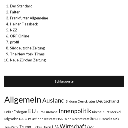
Der Standard
Falter
Frankfurter Allgemeine
Heiner Flassbeck
NZZ
ORF Online
profil
Süddeutsche Zeitung
The New York Times
Neue Zürcher Zeitung
Schlagworte
Allgemein
Ausland
Deutschland
Bildung
Demokratur
Innenpolitik
EU
Erdogan
Dollar
Euro
Eurozone
Kirche
Kurz
Merkel
Schule
Migration
NATO
Palästinenserstaat
PISA
Polen
Rechtsstaat
Sobotka
SPÖ
Wirtschaft
Trump
USA
Tea-Party
Türkei
Union
ÖVP