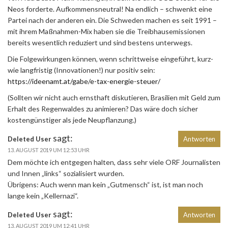
Neos forderte. Aufkommensneutral! Na endlich – schwenkt eine
Partei nach der anderen ein. Die Schweden machen es seit 1991 –
mit ihrem Maßnahmen-Mix haben sie die Treibhausemissionen
bereits wesentlich reduziert und sind bestens unterwegs.
Die Folgewirkungen können, wenn schrittweise eingeführt, kurz-
wie langfristig (Innovationen!) nur positiv sein:
https://ideenamt.at/gabe/e-tax-energie-steuer/
(Sollten wir nicht auch ernsthaft diskutieren, Brasilien mit Geld zum
Erhalt des Regenwaldes zu animieren? Das wäre doch sicher
kostengünstiger als jede Neupflanzung.)
sagt:
Deleted User
Antworten
13. AUGUST 2019 UM 12:53 UHR
Dem möchte ich entgegen halten, dass sehr viele ORF Journalisten
und Innen „links“ sozialisiert wurden.
Übrigens: Auch wenn man kein „Gutmensch“ ist, ist man noch
lange kein „Kellernazi“.
sagt:
Deleted User
Antworten
13. AUGUST 2019 UM 12:41 UHR