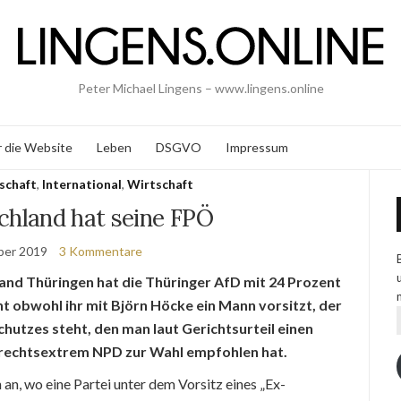
Peter Michael Lingens – www.lingens.online
 die Website
Leben
DSGVO
Impressum
schaft
,
International
,
Wirtschaft
chland hat seine FPÖ
ber 2019
3 Kommentare
nd Thüringen hat die Thüringer AfD mit 24 Prozent
t obwohl ihr mit Björn Höcke ein Mann vorsitzt, der
utzes steht, den man laut Gerichtsurteil einen
e rechtsextrem NPD zur Wahl empfohlen hat.
an, wo eine Partei unter dem Vorsitz eines „Ex-