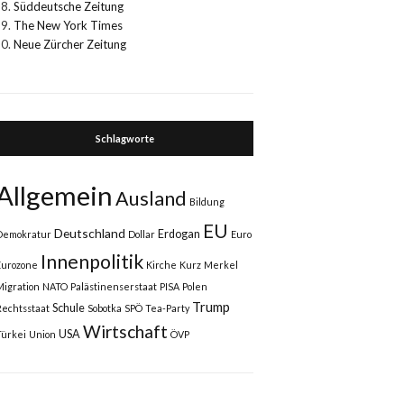
Süddeutsche Zeitung
The New York Times
Neue Zürcher Zeitung
Schlagworte
Allgemein
Ausland
Bildung
EU
Deutschland
Erdogan
Demokratur
Dollar
Euro
Innenpolitik
Eurozone
Kirche
Kurz
Merkel
Migration
NATO
Palästinenserstaat
PISA
Polen
Trump
Schule
Rechtsstaat
Sobotka
SPÖ
Tea-Party
Wirtschaft
USA
Türkei
Union
ÖVP