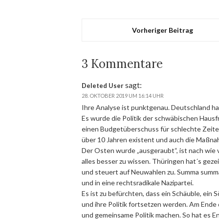
Vorheriger Beitrag
3 Kommentare
sagt:
Deleted User
28. OKTOBER 2019 UM 16:14 UHR
Ihre Analyse ist punktgenau. Deutschland ha
Es wurde die Politik der schwäbischen Haus
einen Budgetüberschuss für schlechte Zeiten 
über 10 Jahren existent und auch die Maßna
Der Osten wurde „ausgeraubt“, ist nach wie 
alles besser zu wissen. Thüringen hat´s geze
und steuert auf Neuwahlen zu. Summa summar
und in eine rechtsradikale Nazipartei.
Es ist zu befürchten, dass ein Schäuble, ein
und ihre Politik fortsetzen werden. Am End
und gemeinsame Politik machen. So hat es 