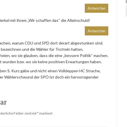
Antworten
Merkel mit ihrem „Wir schaffen das“ die Alleinschuld!
Antworten
 machen, warum CDU und SPD dort derart abgestunken sind.
zu bezeichnen und die Wähler für Trotteln halten.
ien, wo sie glauben, dass die eine „bessere Politik“ machen.
t wurden bzw. wo sie keine positiven Erwartungen haben.
en S. Kurz gäbe und nicht einen Volldeppen HC Strache,
 Der Wählerschwund der SPÖ ist doch ein hervorragender
ar
rderliche Felder sind mit
*
markiert