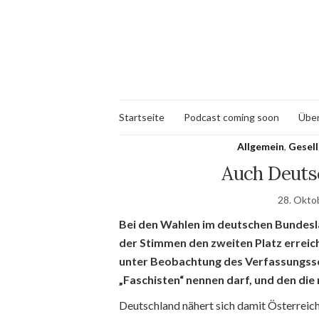
Startseite
Podcast coming soon
Über
Allgemein
,
Gesell
Auch Deuts
28. Okto
Bei den Wahlen im deutschen Bundesla
der Stimmen den zweiten Platz erreich
unter Beobachtung des Verfassungssch
„Faschisten“ nennen darf, und den di
Deutschland nähert sich damit Österreich 