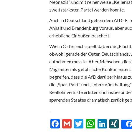
Neonazis“, und mit reihenweise „Kellernaz
zweitstärksten Partei werden konnte.
Auch in Deutschland gehen dem AfD- Erfol
Anhalt und Brandenburg voraus, aber auc
erhebliche Einbußen beschert.
Wie in Österreich spielt dabei die „Flüch
obwohl gerade der Osten Deutschlands, w
aufnehmen musste. Aber Menschen, die sic
Migranten als gefährliche Konkurrenten.
begreifen, dass die AfD darüber hinaus zu
die „Spar-Pakt“ und „Lohnzurückhaltung“
Reallohnverluste erlitten und insbesonder
sparenden Staates dramatisch zurückgeb
.
Facebook
Gmail
Twitter
WhatsA
Linke
XI