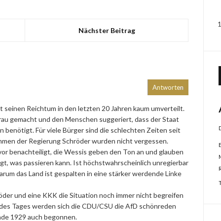
Nächster Beitrag
Antworten
t seinen Reichtum in den letzten 20 Jahren kaum umverteilt.
frau gemacht und den Menschen suggeriert, dass der Staat
benötigt. Für viele Bürger sind die schlechten Zeiten seit
hmen der Regierung Schröder wurden nicht vergessen.
vor benachteiligt, die Wessis geben den Ton an und glauben
igt, was passieren kann. Ist höchstwahrscheinlich unregierbar
um das Land ist gespalten in eine stärker werdende Linke
 Söder und eine KKK die Situation noch immer nicht begreifen
e des Tages werden sich die CDU/CSU die AfD schönreden
Ende 1929 auch begonnen.