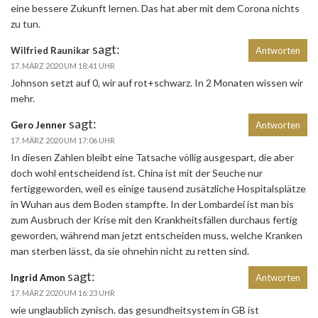
eine bessere Zukunft lernen. Das hat aber mit dem Corona nichts
zu tun.
sagt:
Wilfried Raunikar
Antworten
17. MÄRZ 2020 UM 18:41 UHR
Johnson setzt auf 0, wir auf rot+schwarz. In 2 Monaten wissen wir
mehr.
sagt:
Gero Jenner
Antworten
17. MÄRZ 2020 UM 17:06 UHR
In diesen Zahlen bleibt eine Tatsache völlig ausgespart, die aber
doch wohl entscheidend ist. China ist mit der Seuche nur
fertiggeworden, weil es einige tausend zusätzliche Hospitalsplätze
in Wuhan aus dem Boden stampfte. In der Lombardei ist man bis
zum Ausbruch der Krise mit den Krankheitsfällen durchaus fertig
geworden, während man jetzt entscheiden muss, welche Kranken
man sterben lässt, da sie ohnehin nicht zu retten sind.
sagt:
Ingrid Amon
Antworten
17. MÄRZ 2020 UM 16:23 UHR
wie unglaublich zynisch. das gesundheitsystem in GB ist