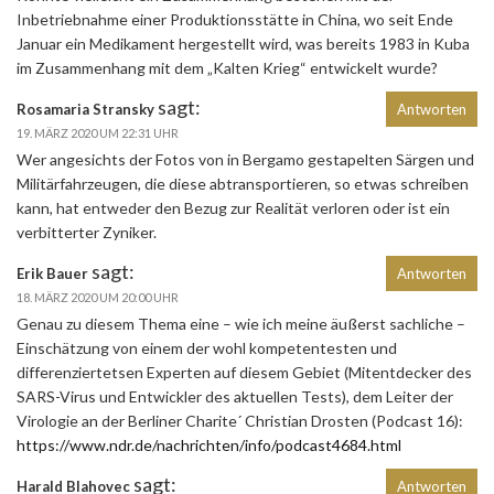
Inbetriebnahme einer Produktionsstätte in China, wo seit Ende
Januar ein Medikament hergestellt wird, was bereits 1983 in Kuba
im Zusammenhang mit dem „Kalten Krieg“ entwickelt wurde?
sagt:
Rosamaria Stransky
Antworten
19. MÄRZ 2020 UM 22:31 UHR
Wer angesichts der Fotos von in Bergamo gestapelten Särgen und
Militärfahrzeugen, die diese abtransportieren, so etwas schreiben
kann, hat entweder den Bezug zur Realität verloren oder ist ein
verbitterter Zyniker.
sagt:
Erik Bauer
Antworten
18. MÄRZ 2020 UM 20:00 UHR
Genau zu diesem Thema eine – wie ich meine äußerst sachliche –
Einschätzung von einem der wohl kompetentesten und
differenziertetsen Experten auf diesem Gebiet (Mitentdecker des
SARS-Virus und Entwickler des aktuellen Tests), dem Leiter der
Virologie an der Berliner Charite´ Christian Drosten (Podcast 16):
https://www.ndr.de/nachrichten/info/podcast4684.html
sagt:
Harald Blahovec
Antworten