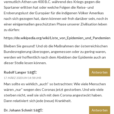
vermutlich Athen um 400 B.C. während des Kriegs gegen die
Spartaner erlitten hat oder welche Folgen die Reise- und
Eroberungslust der Europäer für die indigenen Völker Amerikas
nach sich gezogen hat, dann können wir froh darüber sein, noch in
einer einigermaßen geschützten Phase unserer Zivilisation leben
zu dürfen:
https://de.wikipedia.org/wiki/Liste_von_Epidemien_und_Pandemien
Bleiben Sie gesund! Und ob die Maßnahmen der österreichischen
Bundesregierung überzogen, angemessen oder zu gering waren,
werden wir hoffentlich nach dem Abebben der Epidemie auch an
dieser Stelle lesen können.
sagt:
Rudolf Langer
Antworten
17. MÄRZ 2020 UM 14:58 UHR
Man sollte es wirklich „auch“ so betrachten: Wie viele Menschen
wären „nur“ wegen des Coronas jetzt gestorben. Und wie viele
sterben nicht, weil sie sich mit dem Corona angesteckt haben.
Dann relativiert sich jede (neue) Krankheit.
sagt:
Dr. Johann Schmit
Antworten