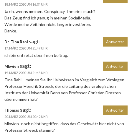
18. MÄRZ 2020 UM 16:04 UHR
Ja eh, wenns meinen. Conspiracy Theories much?
Das Zeug find ich genug in meinen SocialMedia.
Werde meine Zeit hier nicht länger investieren.
Danke.
sagt:
Dr. Tina Rabl
Antworten
17. MÄRZ 2020 UM 21:47 UHR
ich bin entsetzt über ihren beitrag.
sagt:
Mkwien
Antworten
19. MÄRZ 2020 UM 21:45 UHR
Tina Rabl – meinen Sie Ihr Halbwissen im Vergleich zum Virologen
Professor Hendrik Streeck, der die Leitung des virologischen
Instituts der Universität Bonn von Professor Christian Drosten
übernommen hat?
sagt:
Thomas
Antworten
20. MÄRZ 2020 UM 20:42 UHR
Mkwien- noch nicht begriffen, dass das Geschwätz hier nicht von
Professor Streeck stammt?