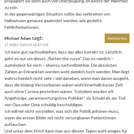
propagiert sie dann auch voll Überzeugung, im Besitz der Wahrheit
zu sein.
In der gegenwärtigen Situation sollte das verbreiten von
Halbwissen genauso geahndet werden, wie gezielte
Fehlinformationen.
sagt:
Michael Adam
Antworten
17. MÄRZ 2020 UM 18:47 UHR
Ich kann gut nachvollziehen, dass das alles korrekt ist. Letztlich
geht es nur um dieses „flatten the curve“. Das ist nämlich –
zuzmindest für mich – ebenso nachvollziehbar. Die absoluten
Zahlen an Erkrankten werden wohl ziemlich hoch werden. Man liegt
wahrscheinlich nicht sehr / viel daneben, wenn man davon ausgeht,
dass die bislang Verstorbenen wären wohl innerhalb kurzer Zeit
auch ohne Corona gestorben wären. Trotzdem würden oft
Angehörige „verantwortungslose Politiker“ sls Schuld als am Tod
von Opa oder Oma schuldig beschuldigen.
Ich will mir nicht vorstellen, was sich die Politik anhören muss,
wenn die ersten Bilder mit nicht versorgbaren PatientInnen
auftauchen.
Und unter dem Strich kann man aus diesen Tagen wohl einiges für