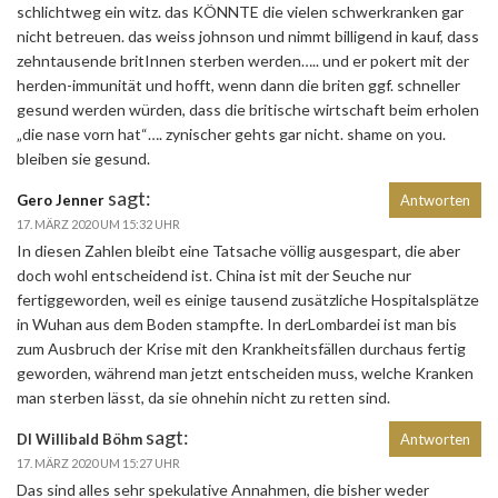
schlichtweg ein witz. das KÖNNTE die vielen schwerkranken gar
nicht betreuen. das weiss johnson und nimmt billigend in kauf, dass
zehntausende britInnen sterben werden….. und er pokert mit der
herden-immunität und hofft, wenn dann die briten ggf. schneller
gesund werden würden, dass die britische wirtschaft beim erholen
„die nase vorn hat“…. zynischer gehts gar nicht. shame on you.
bleiben sie gesund.
sagt:
Gero Jenner
Antworten
17. MÄRZ 2020 UM 15:32 UHR
In diesen Zahlen bleibt eine Tatsache völlig ausgespart, die aber
doch wohl entscheidend ist. China ist mit der Seuche nur
fertiggeworden, weil es einige tausend zusätzliche Hospitalsplätze
in Wuhan aus dem Boden stampfte. In derLombardei ist man bis
zum Ausbruch der Krise mit den Krankheitsfällen durchaus fertig
geworden, während man jetzt entscheiden muss, welche Kranken
man sterben lässt, da sie ohnehin nicht zu retten sind.
sagt:
DI Willibald Böhm
Antworten
17. MÄRZ 2020 UM 15:27 UHR
Das sind alles sehr spekulative Annahmen, die bisher weder