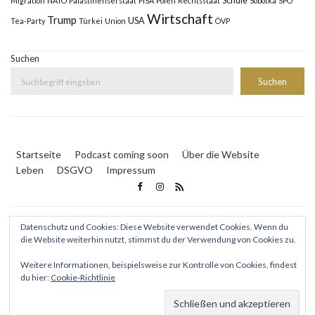
Schule
Migration
NATO
Palästinenserstaat
PISA
Polen
Rechtsstaat
Sobotka
SPÖ
Wirtschaft
Trump
USA
Tea-Party
Türkei
Union
ÖVP
Suchen
Suchen
Startseite
Podcast coming soon
Über die Website
Leben
DSGVO
Impressum
Datenschutz und Cookies: Diese Website verwendet Cookies. Wenn du
die Website weiterhin nutzt, stimmst du der Verwendung von Cookies zu.
Weitere Informationen, beispielsweise zur Kontrolle von Cookies, findest
© 2024 www.Lingens.online - Peter Michael Lingens
|
du hier:
Cookie-Richtlinie
Webmaster: Philivision GmbH
|
Inserate: ad2book media
GmbH