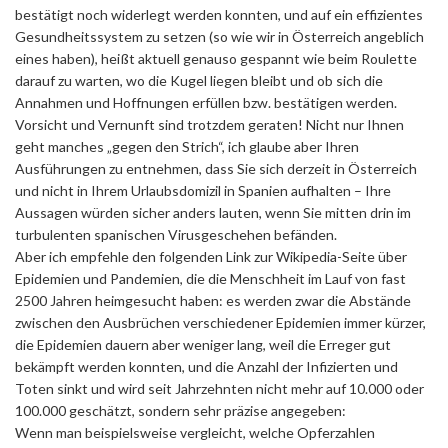
bestätigt noch widerlegt werden konnten, und auf ein effizientes
Gesundheitssystem zu setzen (so wie wir in Österreich angeblich
eines haben), heißt aktuell genauso gespannt wie beim Roulette
darauf zu warten, wo die Kugel liegen bleibt und ob sich die
Annahmen und Hoffnungen erfüllen bzw. bestätigen werden.
Vorsicht und Vernunft sind trotzdem geraten! Nicht nur Ihnen
geht manches „gegen den Strich“, ich glaube aber Ihren
Ausführungen zu entnehmen, dass Sie sich derzeit in Österreich
und nicht in Ihrem Urlaubsdomizil in Spanien aufhalten – Ihre
Aussagen würden sicher anders lauten, wenn Sie mitten drin im
turbulenten spanischen Virusgeschehen befänden.
Aber ich empfehle den folgenden Link zur Wikipedia-Seite über
Epidemien und Pandemien, die die Menschheit im Lauf von fast
2500 Jahren heimgesucht haben: es werden zwar die Abstände
zwischen den Ausbrüchen verschiedener Epidemien immer kürzer,
die Epidemien dauern aber weniger lang, weil die Erreger gut
bekämpft werden konnten, und die Anzahl der Infizierten und
Toten sinkt und wird seit Jahrzehnten nicht mehr auf 10.000 oder
100.000 geschätzt, sondern sehr präzise angegeben:
Wenn man beispielsweise vergleicht, welche Opferzahlen