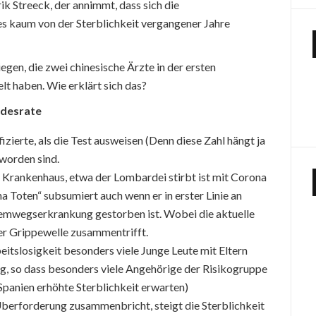
k Streeck, der annimmt, dass sich die
es kaum von der Sterblichkeit vergangener Jahre
iegen, die zwei chinesische Ärzte in der ersten
elt haben. Wie erklärt sich das?
odesrate
fizierte, als die Test ausweisen (Denn diese Zahl hängt ja
 worden sind.
em Krankenhaus, etwa der Lombardei stirbt ist mit Corona
na Toten“ subsumiert auch wenn er in erster Linie an
temwegserkrankung gestorben ist. Wobei die aktuelle
r Grippewelle zusammentrifft.
eitslosigkeit besonders viele Junge Leute mit Eltern
g, so dass besonders viele Angehörige der Risikogruppe
Spanien erhöhte Sterblichkeit erwarten)
erforderung zusammenbricht, steigt die Sterblichkeit