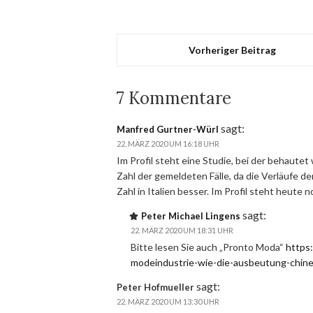
Vorheriger Beitrag
7 Kommentare
sagt:
Manfred Gurtner-Würl
22. MÄRZ 2020 UM 16:18 UHR
Im Profil steht eine Studie, bei der behautet w
Zahl der gemeldeten Fälle, da die Verläufe de
Zahl in Italien besser. Im Profil steht heute n
sagt:
Peter Michael Lingens
22. MÄRZ 2020 UM 18:31 UHR
Bitte lesen Sie auch „Pronto Moda“
https:
modeindustrie-wie-die-ausbeutung-chines
sagt:
Peter Hofmueller
22. MÄRZ 2020 UM 13:30 UHR