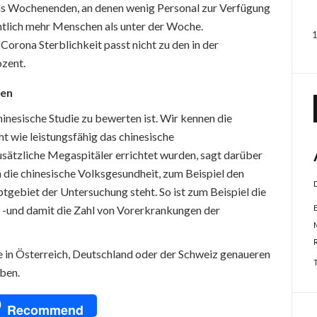
 ans Wochenenden, an denen wenig Personal zur Verfügung
entlich mehr Menschen als unter der Woche.
Corona Sterblichkeit passt nicht zu den in der
ozent.
hen
chinesische Studie zu bewerten ist. Wir kennen die
ht wie leistungsfähig das chinesische
usätzliche Megaspitäler errichtet wurden, sagt darüber
m die chinesische Volksgesundheit, zum Beispiel den
gebiet der Untersuchung steht. So ist zum Beispiel die
 -und damit die Zahl von Vorerkrankungen der
e in Österreich, Deutschland oder der Schweiz genaueren
eben.
pp
dIn
NG
Recommend