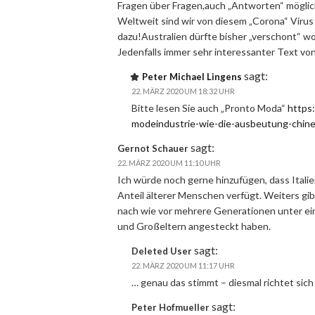
Fragen über Fragen,auch „Antworten“ möglic
Weltweit sind wir von diesem „Corona“ Virus 
dazu!Australien dürfte bisher „verschont“ w
Jedenfalls immer sehr interessanter Text vo
sagt:
Peter Michael Lingens
22. MÄRZ 2020 UM 18:32 UHR
Bitte lesen Sie auch „Pronto Moda“
https:
modeindustrie-wie-die-ausbeutung-chines
sagt:
Gernot Schauer
22. MÄRZ 2020 UM 11:10 UHR
Ich würde noch gerne hinzufügen, dass Itali
Anteil älterer Menschen verfügt. Weiters gib
nach wie vor mehrere Generationen unter ein
und Großeltern angesteckt haben.
sagt:
Deleted User
22. MÄRZ 2020 UM 11:17 UHR
… genau das stimmt – diesmal richtet sich d
sagt:
Peter Hofmueller