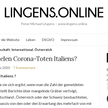
Peter Michael Lingens – www.lingens.online
 die Website
Leben
DSGVO
Impressum
schaft
,
International
,
Österreich
elen Corona-Toten Italiens?
rz 2020
7 Kommentare
taliens ?
ie sie sich ergibt, wenn man die Zahl der gemeldeten
stellt Berichte über mangelnde Gräber verfolgt,
utschland , Österreich oder der Schweiz beobachteten,
 massiv von den oder den Erwartung des mehrfach von mir