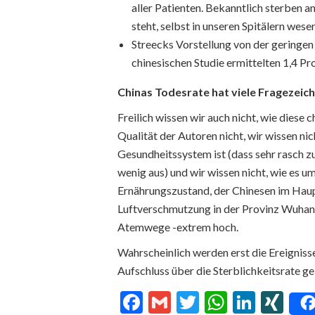
aller Patienten. Bekanntlich sterben
steht, selbst in unseren Spitälern wes
Streecks Vorstellung von der geringen 
chinesischen Studie ermittelten 1,4 Pr
Chinas Todesrate hat viele Fragezeic
Freilich wissen wir auch nicht, wie diese 
Qualität der Autoren nicht, wir wissen nic
Gesundheitssystem ist (dass sehr rasch z
wenig aus) und wir wissen nicht, wie es u
Ernährungszustand, der Chinesen im Haupt
Luftverschmutzung in der Provinz Wuhan
Atemwege -extrem hoch.
Wahrscheinlich werden erst die Ereigniss
Aufschluss über die Sterblichkeitsrate g
Facebook
Gmail
Twitter
WhatsA
Linke
XI