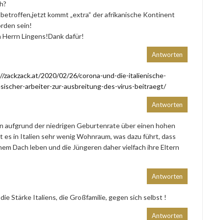
h?
betroffen,jetzt kommt „extra“ der afrikanische Kontinent
orden sein!
n Herrn Lingens!Dank dafür!
Antworten
//zackzack.at/2020/02/26/corona-und-die-italienische-
ischer-arbeiter-zur-ausbreitung-des-virus-beitraegt/
Antworten
en aufgrund der niedrigen Geburtenrate über einen hohen
t es in Italien sehr wenig Wohnraum, was dazu führt, dass
em Dach leben und die Jüngeren daher vielfach ihre Eltern
Antworten
ie Stärke Italiens, die Großfamilie, gegen sich selbst !
Antworten