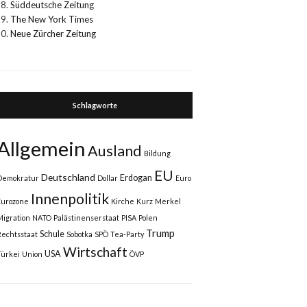
Süddeutsche Zeitung
The New York Times
Neue Zürcher Zeitung
Schlagworte
Allgemein
Ausland
Bildung
EU
Deutschland
Erdogan
Demokratur
Dollar
Euro
Innenpolitik
Eurozone
Kirche
Kurz
Merkel
Migration
NATO
Palästinenserstaat
PISA
Polen
Trump
Schule
Rechtsstaat
Sobotka
SPÖ
Tea-Party
Wirtschaft
USA
Türkei
Union
ÖVP