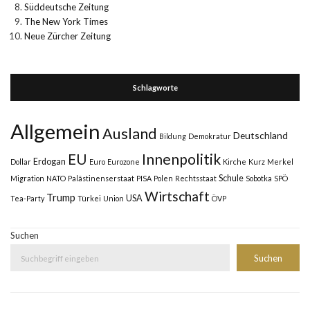
Süddeutsche Zeitung
The New York Times
Neue Zürcher Zeitung
Schlagworte
Allgemein
Ausland
Deutschland
Bildung
Demokratur
Innenpolitik
EU
Erdogan
Dollar
Euro
Eurozone
Kirche
Kurz
Merkel
Schule
Migration
NATO
Palästinenserstaat
PISA
Polen
Rechtsstaat
Sobotka
SPÖ
Wirtschaft
Trump
USA
Tea-Party
Türkei
Union
ÖVP
Suchen
Suchen