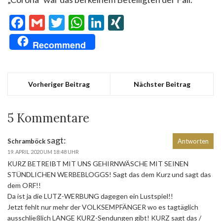
Facebook
Gmail
Twitter
WhatsApp
LinkedIn
XING
Recommend
Vorheriger Beitrag
Nächster Beitrag
5 Kommentare
sagt:
Schramböck
Antworten
19. APRIL 2020 UM 18:48 UHR
KURZ BETREIBT MIT UNS GEHIRNWÄSCHE MIT SEINEN
STÜNDLICHEN WERBEBLOGGS! Sagt das dem Kurz und sagt das
dem ORF!!
Da ist ja die LUTZ-WERBUNG dagegen ein Lustspiel!!
Jetzt fehlt nur mehr der VOLKSEMPFÄNGER wo es tagtäglich
ausschließlich LANGE KURZ-Sendungen gibt! KURZ sagt das /