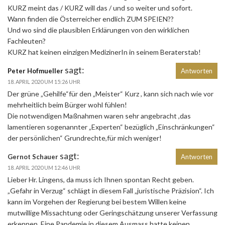
KURZ meint das / KURZ will das / und so weiter und sofort.
Wann finden die Österreicher endlich ZUM SPEIEN??
Und wo sind die plausiblen Erklärungen von den wirklichen
Fachleuten?
KURZ hat keinen einzigen MedizinerIn in seinem Beraterstab!
sagt:
Peter Hofmueller
Antworten
18. APRIL 2020 UM 15:26 UHR
Der grüne „Gehilfe“für den „Meister“ Kurz , kann sich nach wie vor
mehrheitlich beim Bürger wohl fühlen!
Die notwendigen Maßnahmen waren sehr angebracht ,das
lamentieren sogenannter „Experten“ bezüglich „Einschränkungen“
der persönlichen“ Grundrechte,für mich weniger!
sagt:
Gernot Schauer
Antworten
18. APRIL 2020 UM 12:46 UHR
Lieber Hr. Lingens, da muss ich Ihnen spontan Recht geben.
„Gefahr in Verzug“ schlägt in diesem Fall „juristische Präzision“. Ich
kann im Vorgehen der Regierung bei bestem Willen keine
mutwillige Missachtung oder Geringschätzung unserer Verfassung
erkennen. Eine Pandemie in diesem Ausmass hatte keinen