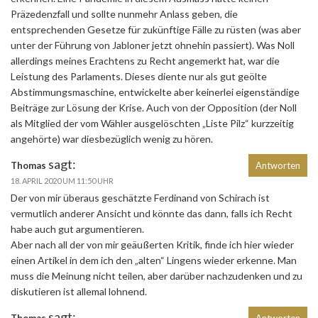
Präzedenzfall und sollte nunmehr Anlass geben, die
entsprechenden Gesetze für zukünftige Fälle zu rüsten (was aber
unter der Führung von Jabloner jetzt ohnehin passiert). Was Noll
allerdings meines Erachtens zu Recht angemerkt hat, war die
Leistung des Parlaments. Dieses diente nur als gut geölte
Abstimmungsmaschine, entwickelte aber keinerlei eigenständige
Beiträge zur Lösung der Krise. Auch von der Opposition (der Noll
als Mitglied der vom Wähler ausgelöschten „Liste Pilz“ kurzzeitig
angehörte) war diesbezüglich wenig zu hören.
sagt:
Thomas
Antworten
18. APRIL 2020 UM 11:50 UHR
Der von mir überaus geschätzte Ferdinand von Schirach ist
vermutlich anderer Ansicht und könnte das dann, falls ich Recht
habe auch gut argumentieren.
Aber nach all der von mir geäußerten Kritik, finde ich hier wieder
einen Artikel in dem ich den „alten“ Lingens wieder erkenne. Man
muss die Meinung nicht teilen, aber darüber nachzudenken und zu
diskutieren ist allemal lohnend.
sagt:
Thomas
Antworten