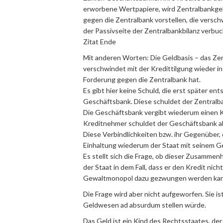
erworbene Wertpapiere, wird Zentralbankgel
gegen die Zentralbank vorstellen, die verschw
der Passivseite der Zentralbankbilanz verbuc
Zitat Ende
Mit anderen Worten: Die Geldbasis – das Zen
verschwindet mit der Kredittilgung wieder in
Forderung gegen die Zentralbank hat.
Es gibt hier keine Schuld, die erst später en
Geschäftsbank. Diese schuldet der Zentralban
Die Geschäftsbank vergibt wiederum einen K
Kreditnehmer schuldet der Geschäftsbank al
Diese Verbindlichkeiten bzw. ihr Gegenüber, 
Einhaltung wiederum der Staat mit seinem G
Es stellt sich die Frage, ob dieser Zusammen
der Staat in dem Fall, dass er den Kredit nich
Gewaltmonopol dazu gezwungen werden ka
Die Frage wird aber nicht aufgeworfen. Sie i
Geldwesen ad absurdum stellen würde.
Das Geld ist ein Kind des Rechtsstaates, der