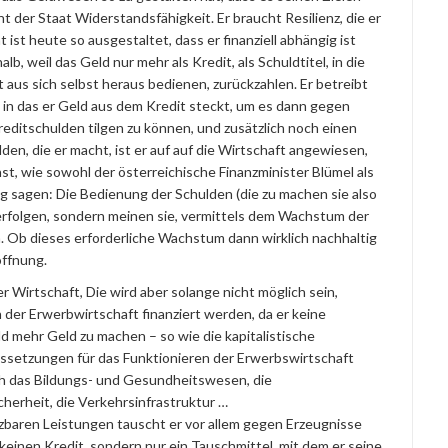
 der Staat Widerstandsfähigkeit. Er braucht Resilienz, die er
 ist heute so ausgestaltet, dass er finanziell abhängig ist
, weil das Geld nur mehr als Kredit, als Schuldtitel, in die
 aus sich selbst heraus bedienen, zurückzahlen. Er betreibt
 in das er Geld aus dem Kredit steckt, um es dann gegen
editschulden tilgen zu können, und zusätzlich noch einen
en, die er macht, ist er auf auf die Wirtschaft angewiesen,
t, wie sowohl der österreichische Finanzminister Blümel als
ig sagen: Die Bedienung der Schulden (die zu machen sie also
erfolgen, sondern meinen sie, vermittels dem Wachstum der
 Ob dieses erforderliche Wachstum dann wirklich nachhaltig
offnung.
 Wirtschaft, Die wird aber solange nicht möglich sein,
der Erwerbwirtschaft finanziert werden, da er keine
d mehr Geld zu machen – so wie die kapitalistische
aussetzungen für das Funktionieren der Erwerbswirtschaft
ch das Bildungs- und Gesundheitswesen, die
herheit, die Verkehrsinfrastruktur …
zbaren Leistungen tauscht er vor allem gegen Erzeugnisse
keinen Kredit, sondern nur ein Tauschmittel, mit dem er seine