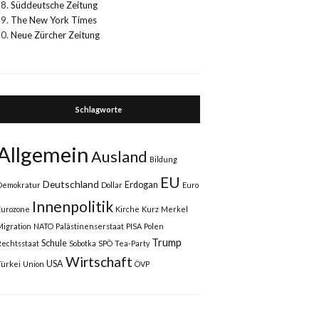
Süddeutsche Zeitung
The New York Times
Neue Zürcher Zeitung
Schlagworte
Allgemein
Ausland
Bildung
EU
Deutschland
Erdogan
Demokratur
Dollar
Euro
Innenpolitik
Eurozone
Kirche
Kurz
Merkel
Migration
NATO
Palästinenserstaat
PISA
Polen
Trump
Schule
Rechtsstaat
Sobotka
SPÖ
Tea-Party
Wirtschaft
USA
Türkei
Union
ÖVP