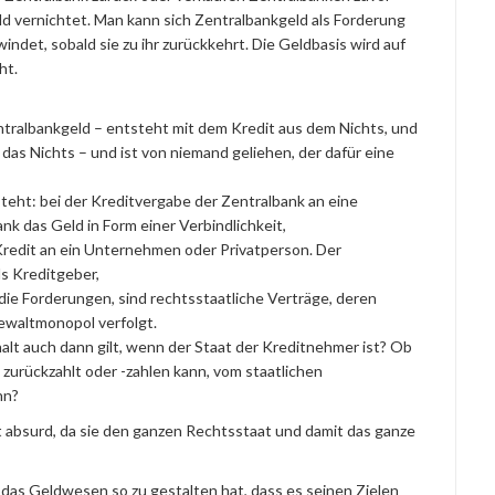
d vernichtet. Man kann sich Zentralbankgeld als Forderung
indet, sobald sie zu ihr zurückkehrt. Die Geldbasis wird auf
ht.
tralbankgeld – entsteht mit dem Kredit aus dem Nichts, und
 das Nichts – und ist von niemand geliehen, der dafür eine
tsteht: bei der Kreditvergabe der Zentralbank an eine
k das Geld in Form einer Verbindlichkeit,
redit an ein Unternehmen oder Privatperson. Der
s Kreditgeber,
die Forderungen, sind rechtsstaatliche Verträge, deren
ewaltmonopol verfolgt.
halt auch dann gilt, wenn der Staat der Kreditnehmer ist? Ob
t zurückzahlt oder -zahlen kann, vom staatlichen
nn?
st absurd, da sie den ganzen Rechtsstaat und damit das ganze
 das Geldwesen so zu gestalten hat, dass es seinen Zielen