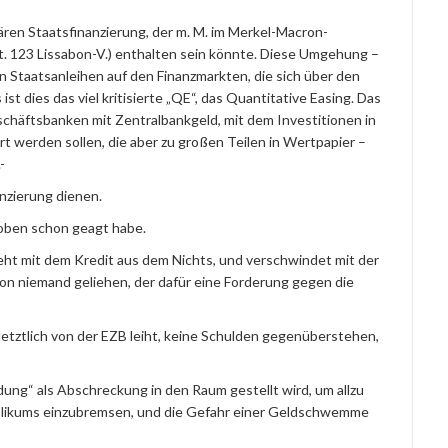
ären Staatsfinanzierung, der m. M. im Merkel-Macron-
. 123 Lissabon-V.) enthalten sein könnte. Diese Umgehung –
on Staatsanleihen auf den Finanzmarkten, die sich über den
ist dies das viel kritisierte „QE“, das Quantitative Easing. Das
schäftsbanken mit Zentralbankgeld, mit dem Investitionen in
rt werden sollen, die aber zu großen Teilen in Wertpapier –
-
anzierung dienen.
r oben schon geagt habe.
eht mit dem Kredit aus dem Nichts, und verschwindet mit der
 von niemand geliehen, der dafür eine Forderung gegen die
 letztlich von der EZB leiht, keine Schulden gegenüberstehen,
ung“ als Abschreckung in den Raum gestellt wird, um allzu
blikums einzubremsen, und die Gefahr einer Geldschwemme