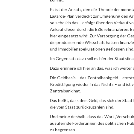
Es ist der Ansatz, den die Theorie der monet
Lagarde-Plan verdeckt zur Umgehung des Art
so sehe ich das -. erfolgt über den Verkauf v
Ankauf dieser durch die EZB refinanzieren. Es 
hier eingesetzt wird: Zur Versorgung der Ge
die produzierende Wirtschaft hätten finanzie
und Immobilienspekulationen geflossen sind.
Im Gegensatz dazu soll es hier der Staatsfin
Dazu erinnere ich hier an das, was ich weite
Die Geldbasis – das Zentralbankgeld – entst
Kredittilgung wieder in das Nichts – und ist
Zentralbank hat.
Das heißt, dass dem Geld, das sich der Staat
die vom Staat zurückzuzahlen sind.
Und meine deshalb. dass das Wort „Verschuld
ausufernde Forderungen des politischen Pu
zu begrenzen.