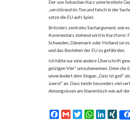
Der von Sebastian Kurz unterbreitete Geg
„verstörend im Ton und falsch in der Sache
setze die EU aufs Spiel.
Brösslers zentrales Sachargument, wie 
Kommentars stehend wird in Kurzform: F
Schweden, Dänemark oder Holland sei es 
und das Bestehen der EU zu gefährden.
Ich hätte nur eine andere Überschrift gewäh
geizigen Vier“ umzubenennen. Denn die ö
unverändert dem Slogan „Geiz ist geil“ al
zuerst“ an. Dass beide besonders viel ver
Ahnungslosen am Stammtisch wie auf der
Facebook
Gmail
Twitter
WhatsA
Linke
XI