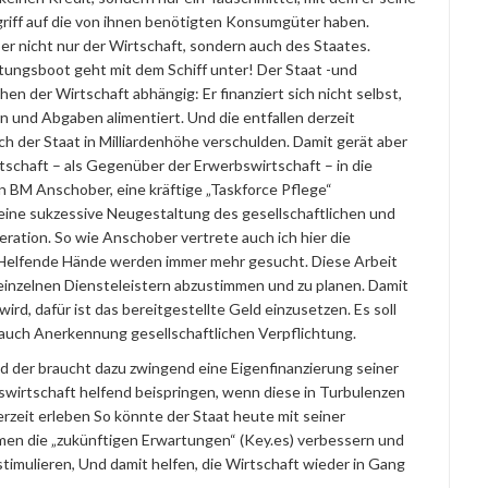
griff auf die von ihnen benötigten Konsumgüter haben.
ber nicht nur der Wirtschaft, sondern auch des Staates.
ettungsboot geht mit dem Schiff unter! Der Staat -und
en der Wirtschaft abhängig: Er finanziert sich nicht selbst,
n und Abgaben alimentiert. Und die entfallen derzeit
h der Staat in Milliardenhöhe verschulden. Damit gerät aber
rtschaft – als Gegenüber der Erwerbswirtschaft – in die
on BM Anschober, eine kräftige „Taskforce Pflege“
 eine sukzessive Neugestaltung des gesellschaftlichen und
ation. So wie Anschober vertrete auch ich hier die
. Helfende Hände werden immer mehr gesucht. Diese Arbeit
n einzelnen Diensteleistern abzustimmen und zu planen. Damit
rd, dafür ist das bereitgestellte Geld einzusetzen. Es soll
auch Anerkennung gesellschaftlichen Verpflichtung.
nd der braucht dazu zwingend eine Eigenfinanzierung seiner
wirtschaft helfend beispringen, wenn diese in Turbulenzen
rzeit erleben So könnte der Staat heute mit seiner
en die „zukünftigen Erwartungen“ (Key.es) verbessern und
imulieren, Und damit helfen, die Wirtschaft wieder in Gang