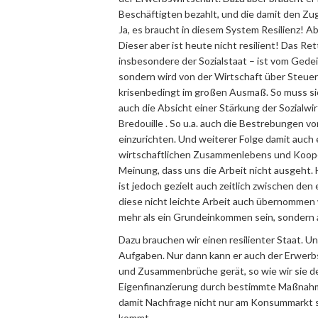
Beschäftigten bezahlt, und die damit den Zu
Ja, es braucht in diesem System Resilienz! A
Dieser aber ist heute nicht resilient! Das R
insbesondere der Sozialstaat – ist vom Gedeih
sondern wird von der Wirtschaft über Steuer
krisenbedingt im großen Ausmaß. So muss sic
auch die Absicht einer Stärkung der Sozialwi
Bredouille . So u.a. auch die Bestrebungen v
einzurichten. Und weiterer Folge damit auch
wirtschaftlichen Zusammenlebens und Kooper
Meinung, dass uns die Arbeit nicht ausgeht
ist jedoch gezielt auch zeitlich zwischen de
diese nicht leichte Arbeit auch übernommen wi
mehr als ein Grundeinkommen sein, sondern 
Dazu brauchen wir einen resilienter Staat. U
Aufgaben. Nur dann kann er auch der Erwerbs
und Zusammenbrüche gerät, so wie wir sie de
Eigenfinanzierung durch bestimmte Maßnahm
damit Nachfrage nicht nur am Konsummarkt st
kommt.