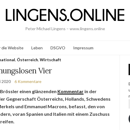
Peter Michael Lingens – www.lingens.online
 die Website
Leben
DSGVO
Impressum
national
,
Österreich
,
Wirtschaft
nungslosen Vier
i 2020
6 Kommentare
l Brössler einen glänzenden
Kommentar
in der
 der Gegnerschaft Österreichs, Hollands, Schwedens
 Merkels und Emmanuel Macrons, befasst, den von
ern, voran Spanien und Italien mit einem Zuschuss
reifen.