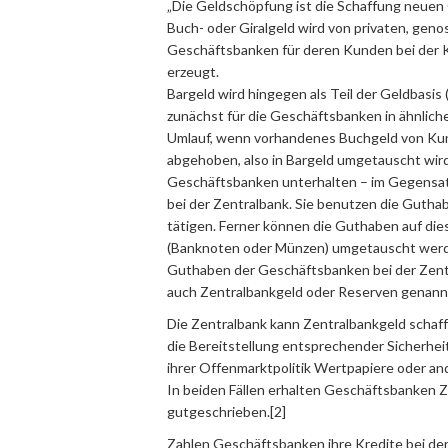
„Die Geldschöpfung ist die Schaffung neuen
Buch- oder Giralgeld wird von privaten, geno
Geschäftsbanken für deren Kunden bei der
erzeugt.
Bargeld wird hingegen als Teil der Geldbasis
zunächst für die Geschäftsbanken in ähnlich
Umlauf, wenn vorhandenes Buchgeld von Ku
abgehoben, also in Bargeld umgetauscht wird
Geschäftsbanken unterhalten – im Gegensa
bei der Zentralbank. Sie benutzen die Guth
tätigen. Ferner können die Guthaben auf di
(Banknoten oder Münzen) umgetauscht werden,
Guthaben der Geschäftsbanken bei der Zentr
auch Zentralbankgeld oder Reserven genann
Die Zentralbank kann Zentralbankgeld schaffe
die Bereitstellung entsprechender Sicherhe
ihrer Offenmarktpolitik Wertpapiere oder 
In beiden Fällen erhalten Geschäftsbanken Z
gutgeschrieben.[2]
Zahlen Geschäftsbanken ihre Kredite bei de