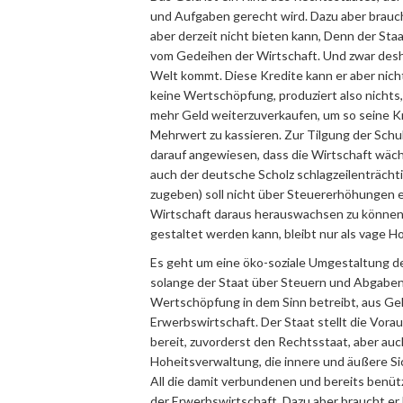
und Aufgaben gerecht wird. Dazu aber braucht
aber derzeit nicht bieten kann, Denn der Staat
vom Gedeihen der Wirtschaft. Und zwar deshalb
Welt kommt. Diese Kredite kann er aber nicht
keine Wertschöpfung, produziert also nichts,
mehr Geld weiterzuverkaufen, um so seine Kr
Mehrwert zu kassieren. Zur Tilgung der Schuld
darauf angewiesen, dass die Wirtschaft wächs
auch der deutsche Scholz schlagzeilenträcht
zugeben) soll nicht über Steuererhöhungen 
Wirtschaft daraus herauswachsen zu können.
gestaltet werden kann, bleibt nur als vage H
Es geht um eine öko-soziale Umgestaltung der
solange der Staat über Steuern und Abgaben 
Wertschöpfung in dem Sinn betreibt, aus Gel
Erwerbswirtschaft. Der Staat stellt die Vor
bereit, zuvorderst den Rechtsstaat, aber au
Hoheitsverwaltung, die innere und äußere Sic
All die damit verbundenen und bereits benüt
der Erwerbswirtschaft. Dazu aber braucht er 