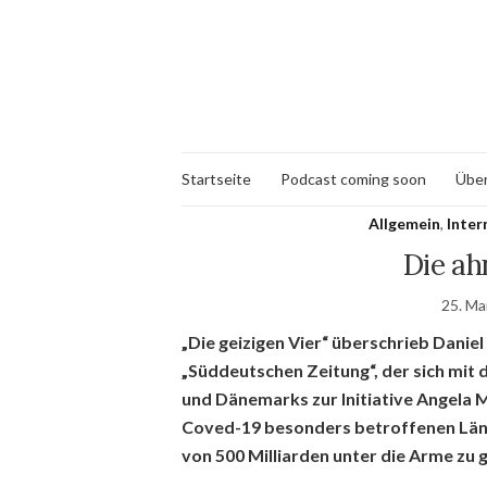
Startseite
Podcast coming soon
Über
Allgemein
,
Inter
Die ah
25. Ma
„Die geizigen Vier“ überschrieb Danie
„Süddeutschen Zeitung“, der sich mit
und Dänemarks zur Initiative Angela
Coved-19 besonders betroffenen Länd
von 500 Milliarden unter die Arme zu g