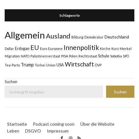
Schlagworte
Allgemein
Ausland
Deutschland
Bildung
Demokratur
Innenpolitik
EU
Erdogan
Dollar
Euro
Eurozone
Kirche
Kurz
Merkel
Schule
Migration
NATO
Palästinenserstaat
PISA
Polen
Rechtsstaat
Sobotka
SPÖ
Wirtschaft
Trump
USA
Tea-Party
Türkei
Union
ÖVP
Suchen
Suchen
Startseite
Podcast coming soon
Über die Website
Leben
DSGVO
Impressum