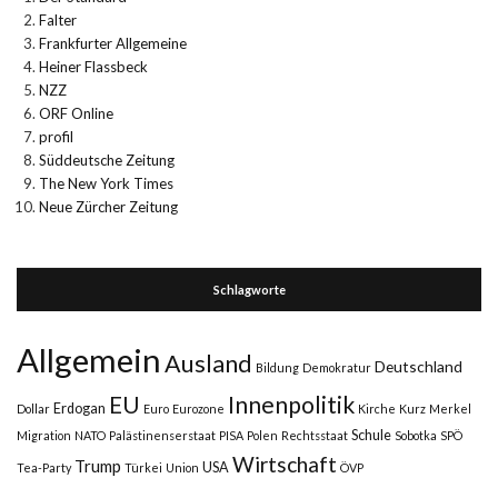
Falter
Frankfurter Allgemeine
Heiner Flassbeck
NZZ
ORF Online
profil
Süddeutsche Zeitung
The New York Times
Neue Zürcher Zeitung
Schlagworte
Allgemein
Ausland
Deutschland
Bildung
Demokratur
Innenpolitik
EU
Erdogan
Dollar
Euro
Eurozone
Kirche
Kurz
Merkel
Schule
Migration
NATO
Palästinenserstaat
PISA
Polen
Rechtsstaat
Sobotka
SPÖ
Wirtschaft
Trump
USA
Tea-Party
Türkei
Union
ÖVP