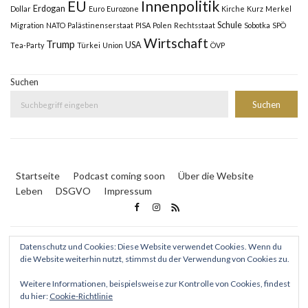
Innenpolitik
EU
Erdogan
Dollar
Euro
Eurozone
Kirche
Kurz
Merkel
Schule
Migration
NATO
Palästinenserstaat
PISA
Polen
Rechtsstaat
Sobotka
SPÖ
Wirtschaft
Trump
USA
Tea-Party
Türkei
Union
ÖVP
Suchen
Suchen
Startseite
Podcast coming soon
Über die Website
Leben
DSGVO
Impressum
Datenschutz und Cookies: Diese Website verwendet Cookies. Wenn du
die Website weiterhin nutzt, stimmst du der Verwendung von Cookies zu.
Weitere Informationen, beispielsweise zur Kontrolle von Cookies, findest
© 2024 www.Lingens.online - Peter Michael Lingens
|
du hier:
Cookie-Richtlinie
Webmaster: Philivision GmbH
|
Inserate: ad2book media