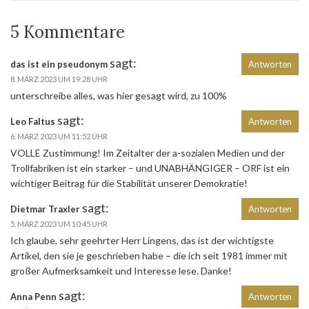
5 Kommentare
sagt:
das ist ein pseudonym
Antworten
8. MÄRZ 2023 UM 19:28 UHR
unterschreibe alles, was hier gesagt wird, zu 100%
sagt:
Leo Faltus
Antworten
6. MÄRZ 2023 UM 11:52 UHR
VOLLE Zustimmung! Im Zeitalter der a-sozialen Medien und der
Trollfabriken ist ein starker – und UNABHÄNGIGER – ORF ist ein
wichtiger Beitrag für die Stabilität unserer Demokratie!
sagt:
Dietmar Traxler
Antworten
5. MÄRZ 2023 UM 10:45 UHR
Ich glaube, sehr geehrter Herr Lingens, das ist der wichtigste
Artikel, den sie je geschrieben habe – die ich seit 1981 immer mit
großer Aufmerksamkeit und Interesse lese. Danke!
sagt:
Anna Penn
Antworten