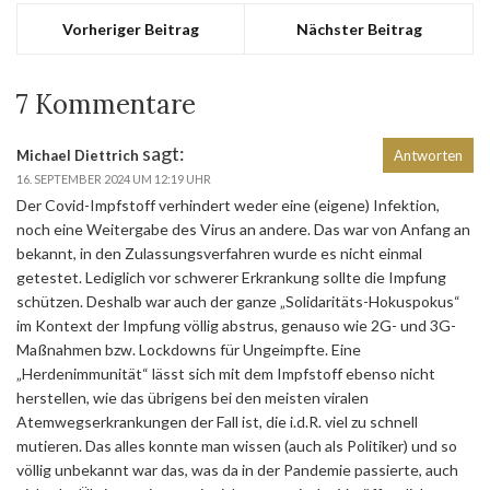
Vorheriger Beitrag
Nächster Beitrag
7 Kommentare
sagt:
Michael Diettrich
Antworten
16. SEPTEMBER 2024 UM 12:19 UHR
Der Covid-Impfstoff verhindert weder eine (eigene) Infektion,
noch eine Weitergabe des Virus an andere. Das war von Anfang an
bekannt, in den Zulassungsverfahren wurde es nicht einmal
getestet. Lediglich vor schwerer Erkrankung sollte die Impfung
schützen. Deshalb war auch der ganze „Solidaritäts-Hokuspokus“
im Kontext der Impfung völlig abstrus, genauso wie 2G- und 3G-
Maßnahmen bzw. Lockdowns für Ungeimpfte. Eine
„Herdenimmunität“ lässt sich mit dem Impfstoff ebenso nicht
herstellen, wie das übrigens bei den meisten viralen
Atemwegserkrankungen der Fall ist, die i.d.R. viel zu schnell
mutieren. Das alles konnte man wissen (auch als Politiker) und so
völlig unbekannt war das, was da in der Pandemie passierte, auch