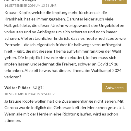
14. SEPTEMBER 2024 UM 13:36 UHR
Krause Köpfe, welche die Impfung mehr fürchten als die
Krankheit, hat es immer gegeben. Darunter leider auch viele
Halbgebildete, die diesen Unsinn wortgewandt den Ungebildeten
vorkauten und so Anhänger um sich scharten und noch immer
scharen. Viel erstaunlicher finde ich, dass es heute noch Leute wie
Petrovic – die ich eigentlich früher für halbwegs vernunftbegabt
hielt – gibt, die mit diesem Thema auf Stimmenfang bei der Wahl
gehen. Die Impfpflicht wurde nie exekutiert, keiner muss sich
impfen lassen und jeder hat die Freiheit, schwer an Covid 19 zu
erkranken. Also bitte was hat dieses Thema iim Wahlkampf 2024
verloren?
sagt:
Walter Plöderl
Antworten
18. SEPTEMBER 2024 UM 9:54 UHR
Ja krause Köpfe wollen halt die Zusammenhänge nicht sehen. Mit
Corona wurde lediglich die Gehorsamkeit der Menschen getestet.
Wenn alle mit der Herde in eine Richtung laufen, wird es schon
stimmen.