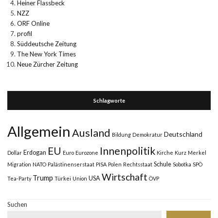
Heiner Flassbeck
NZZ
ORF Online
profil
Süddeutsche Zeitung
The New York Times
Neue Zürcher Zeitung
Schlagworte
Allgemein
Ausland
Deutschland
Bildung
Demokratur
Innenpolitik
EU
Erdogan
Dollar
Euro
Eurozone
Kirche
Kurz
Merkel
Schule
Migration
NATO
Palästinenserstaat
PISA
Polen
Rechtsstaat
Sobotka
SPÖ
Wirtschaft
Trump
USA
Tea-Party
Türkei
Union
ÖVP
Suchen