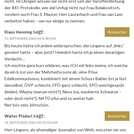
nicht. Im Übrigen wissen wir nicht erst seit der Veröffentlichung
der RKI-Protokolle, wie viel Unfug nicht nur Frau Belakovitsch,
sondern auch Frau S. Maurer, Herr Lauterbach und Frau van Laer
verbeitet haben – um nur einige zu nennen.
sagt:
Klaus Henning
Antworten
15. SEPTEMBER 2024 UM 8:38 UHR
Bis heute hätte ich jedem widersprochen, der Lingens auf „links“
gereimt hätte – aber jetzt? Heimlich hatte ich ja einen derartigen
Verdacht…
Ich möchte ganz kurz erklären, was ICH mit links meine, ich weiche
da ein b issl von der Mehrheitsroute ab; eine Prise
Edelkommunismus, kombiniert mit einem Schuss Babler (ist ja fast
dasselbe), ÖVP schlecht, FPÖ ganz schlecht, SPÖ weichgespült
(leider), Wlazny (warum nicht?), Neos (na, maskierte Schwarze –
oder doch nicht?), NATO pfui und so weiter halt.
Net bös sein, bittschön.
sagt:
Walter Plöderl
Antworten
14. SEPTEMBER 2024 UM 20:55 UHR
Herr Lingens, als ehemaliger Journalist von Welt, müssten sie von