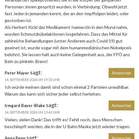
Personen :innen gespritzt wurden, in Verbindung. Obwohl jetzt
fast Jeder:in jemanden kennt, der an den Impffolgen leidet, oder
gestorben ist.
Als Herbert Kickl das Medikament Ivamectin in den Mund nahm,
wurden Schmutzkübelaktionen losgefahren. Dass das Mittel für
zahlreiche Behandlungen (unter Anderem auch Covid 19) gut
geeinet ist, wurde sogar mit dem humanmedizinischen Nobelpreis
belohnt. Sie lassen halt auch keine Gelegenheit aus, der FPÖ ans
Bein zu pinkeln. Bravo!
sagt:
Peter Mayer
Antworten
14. SEPTEMBER 2024 UM 19:55 UHR
Ich würde meinen damit sind schon einmal 2 Parteien unwählbar.
Warum das kann sich sicher jeder selbst herleiten.
sagt:
Irmgard Bayer-Blake
Antworten
14. SEPTEMBER 2024 UM 13:42 UHR
Vielen, vielen Dank! Das trifft es! Fehlt noch, dass Menschen
beschimpft werden, die in der U-Bahn Maske jetzt wieder tragen.
sagt:
Anna Penn
Antworten