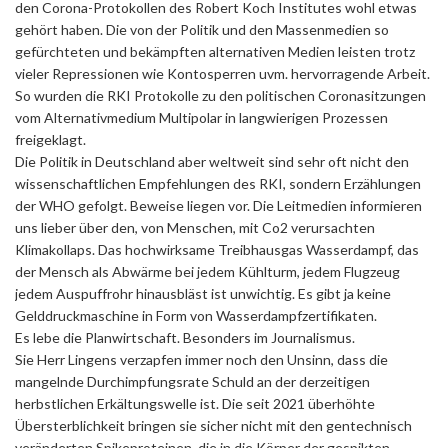
den Corona-Protokollen des Robert Koch Institutes wohl etwas
gehört haben. Die von der Politik und den Massenmedien so
gefürchteten und bekämpften alternativen Medien leisten trotz
vieler Repressionen wie Kontosperren uvm. hervorragende Arbeit.
So wurden die RKI Protokolle zu den politischen Coronasitzungen
vom Alternativmedium Multipolar in langwierigen Prozessen
freigeklagt.
Die Politik in Deutschland aber weltweit sind sehr oft nicht den
wissenschaftlichen Empfehlungen des RKI, sondern Erzählungen
der WHO gefolgt. Beweise liegen vor. Die Leitmedien informieren
uns lieber über den, von Menschen, mit Co2 verursachten
Klimakollaps. Das hochwirksame Treibhausgas Wasserdampf, das
der Mensch als Abwärme bei jedem Kühlturm, jedem Flugzeug
jedem Auspuffrohr hinausbläst ist unwichtig. Es gibt ja keine
Gelddruckmaschine in Form von Wasserdampfzertifikaten.
Es lebe die Planwirtschaft. Besonders im Journalismus.
Sie Herr Lingens verzapfen immer noch den Unsinn, dass die
mangelnde Durchimpfungsrate Schuld an der derzeitigen
herbstlichen Erkältungswelle ist. Die seit 2021 überhöhte
Übersterblichkeit bringen sie sicher nicht mit den gentechnisch
veränderten Spikeproteinen, die in die Körper der gespikten