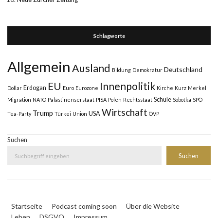
Schlagworte
Allgemein
Ausland
Deutschland
Bildung
Demokratur
Innenpolitik
EU
Erdogan
Dollar
Euro
Eurozone
Kirche
Kurz
Merkel
Schule
Migration
NATO
Palästinenserstaat
PISA
Polen
Rechtsstaat
Sobotka
SPÖ
Wirtschaft
Trump
USA
Tea-Party
Türkei
Union
ÖVP
Suchen
Suchen
Startseite
Podcast coming soon
Über die Website
Leben
DSGVO
Impressum