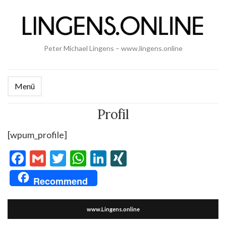
Peter Michael Lingens – www.lingens.online
Menü
Profil
[wpum_profile]
Facebook
Gmail
Twitter
WhatsApp
LinkedIn
XING
Recommend
www.Lingens.online