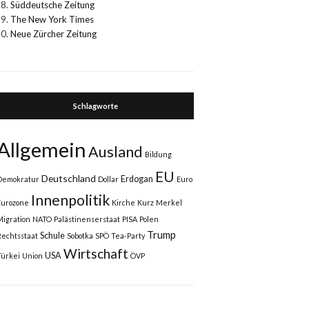
Süddeutsche Zeitung
The New York Times
Neue Zürcher Zeitung
Schlagworte
Allgemein
Ausland
Bildung
EU
Deutschland
Erdogan
Demokratur
Dollar
Euro
Innenpolitik
Eurozone
Kirche
Kurz
Merkel
Migration
NATO
Palästinenserstaat
PISA
Polen
Trump
Schule
Rechtsstaat
Sobotka
SPÖ
Tea-Party
Wirtschaft
USA
Türkei
Union
ÖVP