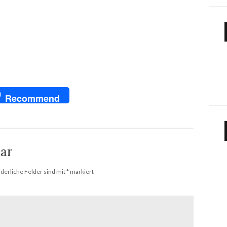
pp
dIn
NG
Recommend
ar
rderliche Felder sind mit
*
markiert