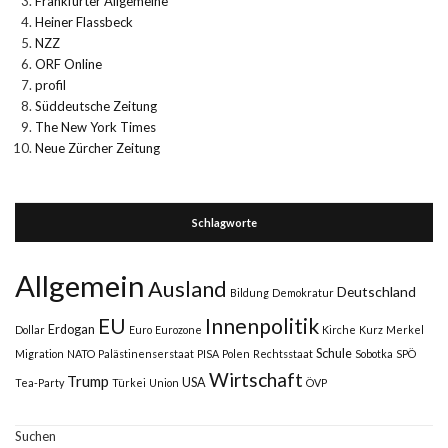
Frankfurter Allgemeine
Heiner Flassbeck
NZZ
ORF Online
profil
Süddeutsche Zeitung
The New York Times
Neue Zürcher Zeitung
Schlagworte
Allgemein
Ausland
Deutschland
Bildung
Demokratur
Innenpolitik
EU
Erdogan
Dollar
Euro
Eurozone
Kirche
Kurz
Merkel
Schule
Migration
NATO
Palästinenserstaat
PISA
Polen
Rechtsstaat
Sobotka
SPÖ
Wirtschaft
Trump
USA
Tea-Party
Türkei
Union
ÖVP
Suchen