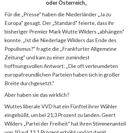
oder Österreich
„
Für die „Presse“ haben die Niederländer „Ja zu
Europa“ gesagt. Der „Standard“ feierte, dass ihr
bisheriger Premier Mark Wutte Wilders „abhängen“
konnte. „Ist die Niederlage Wilders das Ende des
Populismus?“ fragte die „Frankfurter Allgemeine
Zeitung“ und kam zu einer zumindest
hoffnungsvollen Antwort: „Die oft verleumdeten
europafreundlichen Parteien haben sich in großer
Breite durchgesetzt.“
Aber haben sie das wirklich?
Wuttes liberale VVD hat ein Fünftel ihrer Wähler
eingebüßt, um bei 21,3 Prozent zu landen. Geert
Wilders „Partei der Freiheit“ hat ihren Stimmenanteil
von 10 auf 13,1 Prozent erhöht und ist damit