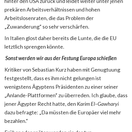
hinter den USA zurück und leidet weiter unter jenen
prekären Arbeitsverhältnissen und hohen
Arbeitslosenraten, die das Problem der
„Zuwanderung“ so sehr verschärfen.
In Italien glost daher bereits die Lunte, die die EU
letztlich sprengen könnte.
Sonst werden wir aus der Festung Europa schießen
Kritiker von Sebastian Kurz haben mit Genugtuung
festgestellt, dass es ihm nicht gelungen ist
wenigstens Ägyptens Präsidenten zu einer seiner
„Anlande-Plattformen“ zu überreden. Ich glaube, dass
jener Ägypter Recht hatte, den
Karim El
–
Gawhary
i
dazu befragte: „Da müssten die Europäer viel mehr
bezahlen.“