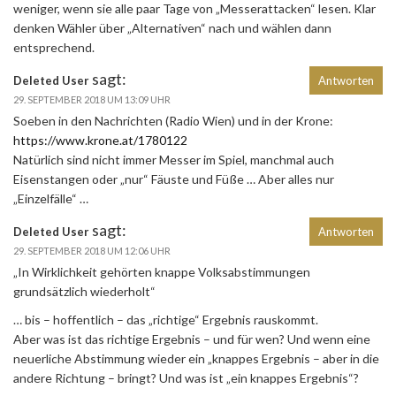
weniger, wenn sie alle paar Tage von „Messerattacken“ lesen. Klar
denken Wähler über „Alternativen“ nach und wählen dann
entsprechend.
sagt:
Deleted User
Antworten
29. SEPTEMBER 2018 UM 13:09 UHR
Soeben in den Nachrichten (Radio Wien) und in der Krone:
https://www.krone.at/1780122
Natürlich sind nicht immer Messer im Spiel, manchmal auch
Eisenstangen oder „nur“ Fäuste und Füße … Aber alles nur
„Einzelfälle“ …
sagt:
Deleted User
Antworten
29. SEPTEMBER 2018 UM 12:06 UHR
„In Wirklichkeit gehörten knappe Volksabstimmungen
grundsätzlich wiederholt“
… bis – hoffentlich – das „richtige“ Ergebnis rauskommt.
Aber was ist das richtige Ergebnis – und für wen? Und wenn eine
neuerliche Abstimmung wieder ein „knappes Ergebnis – aber in die
andere Richtung – bringt? Und was ist „ein knappes Ergebnis“?