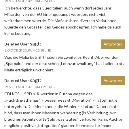
29. SEPTEMBER 2018 UM 20:54 UHR
Ich befuerchte, dass Sueditalien, auch wenn dort jedes Jahr
Milliarden von der EU hineingepumpt wuerden, nicht viel
weiterkommen wuerde. Die Mafia in ihren diversen Variationen
wuerde den Grossteil des Geldes abschoepfen. Ich habe da auch
keine Loesung.
sagt:
Deleted User
Antworten
1. OKTOBER 2018 UM 15:38 UHR
Was die Mafia betrrifft haben Sie zweifellos Recht. Aber vor dem
„Sparpakt“ und der deutschen „Lohnzurüvhaltung“ hat Italien trotz
Mafia erträglich unktioniert.
sagt:
Deleted User
Antworten
29. SEPTEMBER 2018 UM 12:18 UHR
CDU/CSU, SPD u. ä. werden in Europa wegen des
„Flüchtlingsthemas“ – besser gesagt „Migration“ – mittelfristig
untergehen. Die Menschen – die Wähler – sind auf Dauer nicht
blöd, dass man ihnen Massenzuwanderung (in Verbindung „wir
brauchen Arbeitskräfte“) als „was Gutes“ verkaufen kann. Auch an
mögliche positive „Integration“ glauben Einheimische immer