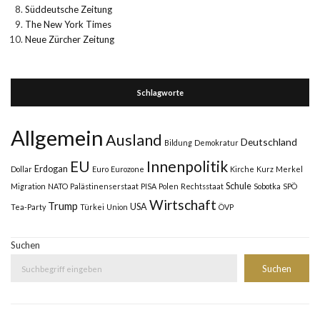
Süddeutsche Zeitung
The New York Times
Neue Zürcher Zeitung
Schlagworte
Allgemein
Ausland
Deutschland
Bildung
Demokratur
Innenpolitik
EU
Erdogan
Dollar
Euro
Eurozone
Kirche
Kurz
Merkel
Schule
Migration
NATO
Palästinenserstaat
PISA
Polen
Rechtsstaat
Sobotka
SPÖ
Wirtschaft
Trump
USA
Tea-Party
Türkei
Union
ÖVP
Suchen
Suchen