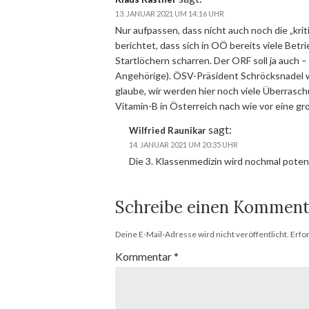
13. JANUAR 2021 UM 14:16 UHR
Nur aufpassen, dass nicht auch noch die „kr
berichtet, dass sich in OÖ bereits viele Betr
Startlöchern scharren. Der ORF soll ja auch – 
Angehörige). ÖSV-Präsident Schröcksnadel wil
glaube, wir werden hier noch viele Überrasc
Vitamin-B in Österreich nach wie vor eine gro
sagt:
Wilfried Raunikar
14. JANUAR 2021 UM 20:35 UHR
Die 3. Klassenmedizin wird nochmal poten
Schreibe einen Komment
Deine E-Mail-Adresse wird nicht veröffentlicht.
Erfo
Kommentar
*