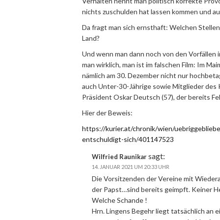
Verhalten nennt man politisch korrekte Prov
nichts zuschulden hat lassen kommen und auc
Da fragt man sich ernsthaft: Welchen Stell
Land?
Und wenn man dann noch von den Vorfällen in 
man wirklich, man ist im falschen Film: Im 
nämlich am 30. Dezember nicht nur hochbeta
auch Unter-30-Jährige sowie Mitglieder des
Präsident Oskar Deutsch (57), der bereits Fe
Hier der Beweis:
https://kurier.at/chronik/wien/uebriggeblie
entschuldigt-sich/401147523
sagt:
Wilfried Raunikar
14. JANUAR 2021 UM 20:33 UHR
Die Vorsitzenden der Vereine mit Wieder
der Papst…sind bereits geimpft. Keiner He
Welche Schande !
Hrn. Lingens Begehr liegt tatsächlich an e