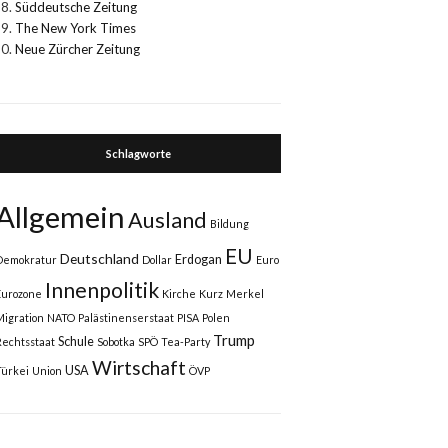
Süddeutsche Zeitung
The New York Times
Neue Zürcher Zeitung
Schlagworte
Allgemein
Ausland
Bildung
EU
Deutschland
Erdogan
Demokratur
Dollar
Euro
Innenpolitik
Eurozone
Kirche
Kurz
Merkel
Migration
NATO
Palästinenserstaat
PISA
Polen
Trump
Schule
Rechtsstaat
Sobotka
SPÖ
Tea-Party
Wirtschaft
USA
Türkei
Union
ÖVP