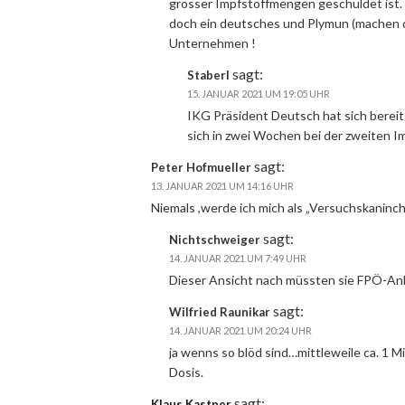
grosser Impfstoffmengen geschuldet ist. 
doch ein deutsches und Plymun (machen 
Unternehmen !
sagt:
Staberl
15. JANUAR 2021 UM 19:05 UHR
IKG Präsident Deutsch hat sich bereits
sich in zwei Wochen bei der zweiten I
sagt:
Peter Hofmueller
13. JANUAR 2021 UM 14:16 UHR
Niemals ,werde ich mich als „Versuchskaninch
sagt:
Nichtschweiger
14. JANUAR 2021 UM 7:49 UHR
Dieser Ansicht nach müssten sie FPÖ-An
sagt:
Wilfried Raunikar
14. JANUAR 2021 UM 20:24 UHR
ja wenns so blöd sind…mittleweile ca. 1 Mi
Dosis.
sagt:
Klaus Kastner