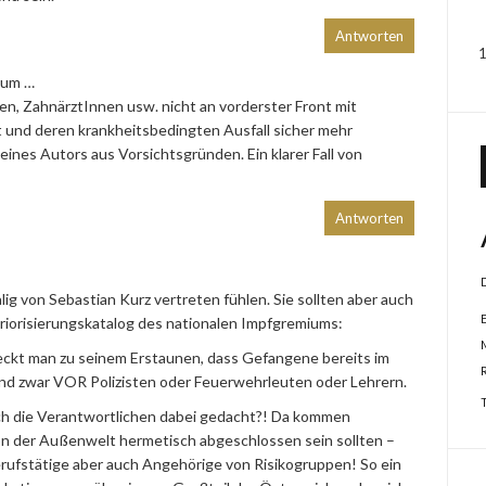
Antworten
z um …
en, ZahnärztInnen usw. nicht an vorderster Front mit
at und deren krankheitsbedingten Ausfall sicher mehr
 eines Autors aus Vorsichtsgründen. Ein klarer Fall von
Antworten
malig von Sebastian Kurz vertreten fühlen. Sie sollten aber auch
riorisierungskatalog des nationalen Impfgremiums:
eckt man zu seinem Erstaunen, dass Gefangene bereits im
d zwar VOR Polizisten oder Feuerwehrleuten oder Lehrern.
ich die Verantwortlichen dabei gedacht?! Da kommen
on der Außenwelt hermetisch abgeschlossen sein sollten –
erufstätige aber auch Angehörige von Risikogruppen! So ein