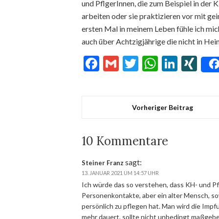
und PflgerInnen, die zum Beispiel in der
arbeiten oder sie praktizieren vor mit ge
ersten Mal in meinem Leben fühle ich mich
auch über Achtzigjährige die nicht in He
Facebook
Gmail
Twitter
WhatsA
Linke
XI
Vorheriger Beitrag
10 Kommentare
sagt:
Steiner Franz
13. JANUAR 2021 UM 14:57 UHR
Ich würde das so verstehen, dass KH- und P
Personenkontakte, aber ein alter Mensch, so
persönlich zu pflegen hat. Man wird die Imp
mehr dauert, sollte nicht unbedingt maßgebe