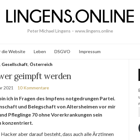
Peter Michael Lingens – www.lingens.online
 die Website
Leben
DSGVO
Impressum
,
Gesellschaft
,
Österreich
 wer geimpft werden
ar 2021
10 Kommentare
bin ich in Fragen des Impfens notgedrungen Partei.
nnschaft und Belegschaft von Altersheimen vor mir
 und Pfleglinge 70 ohne Vorerkrankungen sein
n konzentriert.
acker aber darauf besteht, dass auch alle ÄrztInnen