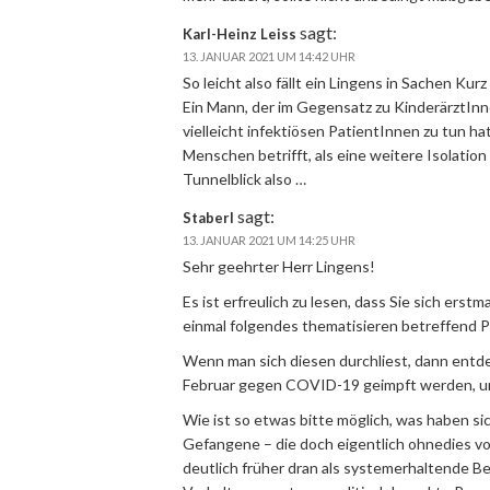
sagt:
Karl-Heinz Leiss
13. JANUAR 2021 UM 14:42 UHR
So leicht also fällt ein Lingens in Sachen Kur
Ein Mann, der im Gegensatz zu KinderärztInn
vielleicht infektiösen PatientInnen zu tun h
Menschen betrifft, als eine weitere Isolation
Tunnelblick also …
sagt:
Staberl
13. JANUAR 2021 UM 14:25 UHR
Sehr geehrter Herr Lingens!
Es ist erfreulich zu lesen, dass Sie sich erst
einmal folgendes thematisieren betreffend P
Wenn man sich diesen durchliest, dann entd
Februar gegen COVID-19 geimpft werden, un
Wie ist so etwas bitte möglich, was haben s
Gefangene – die doch eigentlich ohnedies v
deutlich früher dran als systemerhaltende B