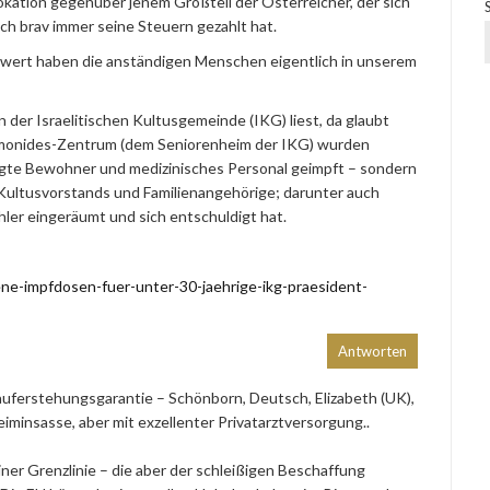
okation gegenüber jenem Großteil der Österreicher, der sich
h brav immer seine Steuern gezahlt hat.
enwert haben die anständigen Menschen eigentlich in unserem
der Israelitischen Kultusgemeinde (IKG) liest, da glaubt
Maimonides-Zentrum (dem Seniorenheim der IKG) wurden
gte Bewohner und medizinisches Personal geimpft – sondern
 Kultusvorstands und Familienangehörige; darunter auch
hler eingeräumt und sich entschuldigt hat.
bene-impfdosen-fuer-unter-30-jaehrige-ikg-praesident-
Antworten
auferstehungsgarantie – Schönborn, Deutsch, Elizabeth (UK),
iminsasse, aber mit exzellenter Privatarztversorgung..
iner Grenzlinie – die aber der schleißigen Beschaffung