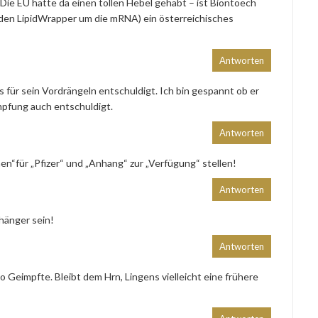
Die EU hätte da einen tollen Hebel gehabt – ist Biontoech
den LipidWrapper um die mRNA) ein österreichisches
Antworten
 für sein Vordrängeln entschuldigt. Ich bin gespannt ob er
mpfung auch entschuldigt.
Antworten
en“für „Pfizer“ und „Anhang“ zur „Verfügung“ stellen!
Antworten
hänger sein!
Antworten
o Geimpfte. Bleibt dem Hrn, Lingens vielleicht eine frühere