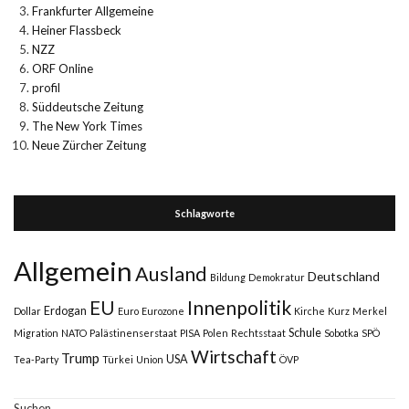
Frankfurter Allgemeine
Heiner Flassbeck
NZZ
ORF Online
profil
Süddeutsche Zeitung
The New York Times
Neue Zürcher Zeitung
Schlagworte
Allgemein
Ausland
Deutschland
Bildung
Demokratur
Innenpolitik
EU
Erdogan
Dollar
Euro
Eurozone
Kirche
Kurz
Merkel
Schule
Migration
NATO
Palästinenserstaat
PISA
Polen
Rechtsstaat
Sobotka
SPÖ
Wirtschaft
Trump
USA
Tea-Party
Türkei
Union
ÖVP
Suchen