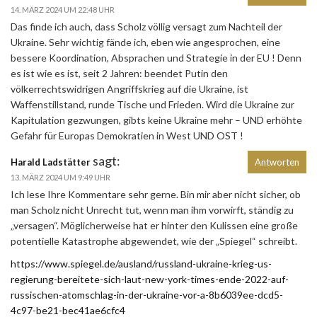
14. MÄRZ 2024 UM 22:48 UHR
Das finde ich auch, dass Scholz völlig versagt zum Nachteil der
Ukraine. Sehr wichtig fände ich, eben wie angesprochen, eine
bessere Koordination, Absprachen und Strategie in der EU ! Denn
es ist wie es ist, seit 2 Jahren: beendet Putin den
völkerrechtswidrigen Angriffskrieg auf die Ukraine, ist
Waffenstillstand, runde Tische und Frieden. Wird die Ukraine zur
Kapitulation gezwungen, gibts keine Ukraine mehr – UND erhöhte
Gefahr für Europas Demokratien in West UND OST !
sagt:
Harald Ladstätter
Antworten
13. MÄRZ 2024 UM 9:49 UHR
Ich lese Ihre Kommentare sehr gerne. Bin mir aber nicht sicher, ob
man Scholz nicht Unrecht tut, wenn man ihm vorwirft, ständig zu
„versagen“. Möglicherweise hat er hinter den Kulissen eine große
potentielle Katastrophe abgewendet, wie der „Spiegel“ schreibt.
https://www.spiegel.de/ausland/russland-ukraine-krieg-us-
regierung-bereitete-sich-laut-new-york-times-ende-2022-auf-
russischen-atomschlag-in-der-ukraine-vor-a-8b6039ee-dcd5-
4c97-be21-bec41ae6cfc4