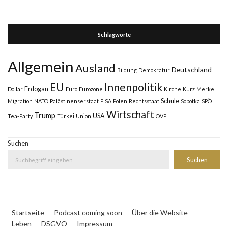
Schlagworte
Allgemein
Ausland
Deutschland
Bildung
Demokratur
Innenpolitik
EU
Erdogan
Dollar
Euro
Eurozone
Kirche
Kurz
Merkel
Schule
Migration
NATO
Palästinenserstaat
PISA
Polen
Rechtsstaat
Sobotka
SPÖ
Wirtschaft
Trump
USA
Tea-Party
Türkei
Union
ÖVP
Suchen
Suchen
Startseite
Podcast coming soon
Über die Website
Leben
DSGVO
Impressum