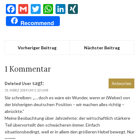
Facebook
Gmail
Twitter
WhatsApp
LinkedIn
XING
Recommend
Vorheriger Beitrag
Nächster Beitrag
1 Kommentar
sagt:
Deleted User
Antworten
31. MÄRZ 2019 UM 1:32 UHR
Sie schreiben: „… doch es wäre ein Wunder, wenn er (Weber) von
der bisherigen deutschen Position – wir machen alles richtig –
abrückte.“
Meine Beobachtung über Jahrzehnte: der wirtschaftlich stärkere
Teil übervorteilt den schwächeren immer. Einfach
situationsbedingt, weil er in allem den größeren Hebel bewegt. Nur
wenn