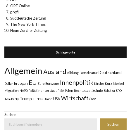
ORF Online
profil
Süddeutsche Zeitung
The New York Times
Neue Zürcher Zeitung
Schlagworte
Allgemein
Ausland
Deutschland
Bildung
Demokratur
Innenpolitik
EU
Erdogan
Dollar
Euro
Eurozone
Kirche
Kurz
Merkel
Schule
Migration
NATO
Palästinenserstaat
PISA
Polen
Rechtsstaat
Sobotka
SPÖ
Wirtschaft
Trump
USA
Tea-Party
Türkei
Union
ÖVP
Suchen
Suchen