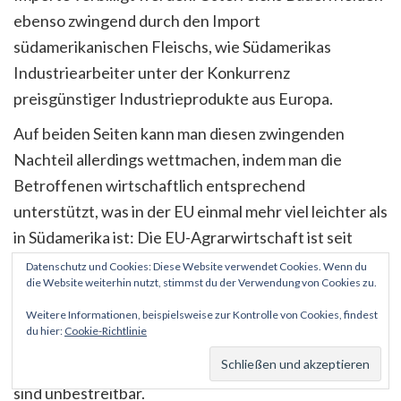
ebenso zwingend durch den Import
südamerikanischen Fleischs, wie Südamerikas
Industriearbeiter unter der Konkurrenz
preisgünstiger Industrieprodukte aus Europa.
Auf beiden Seiten kann man diesen zwingenden
Nachteil allerdings wettmachen, indem man die
Betroffenen wirtschaftlich entsprechend
unterstützt, was in der EU einmal mehr viel leichter als
in Südamerika ist: Die EU-Agrarwirtschaft ist seit
jeher eine stark regulierte, die die Bauern unterstützt
Datenschutz und Cookies: Diese Website verwendet Cookies. Wenn du
die Website weiterhin nutzt, stimmst du der Verwendung von Cookies zu.
– man muss diese Unterstützung nur entsprechend
erhöhen. Gleichzeitig verbilligt Mercosur zum
Weitere Informationen, beispielsweise zur Kontrolle von Cookies, findest
du hier:
Cookie-Richtlinie
beiderseitigen Vorteil bei uns Fleisch und in
Südamerika Autos. Diese Vorteile jedes Freihandels
sind unbestreitbar.